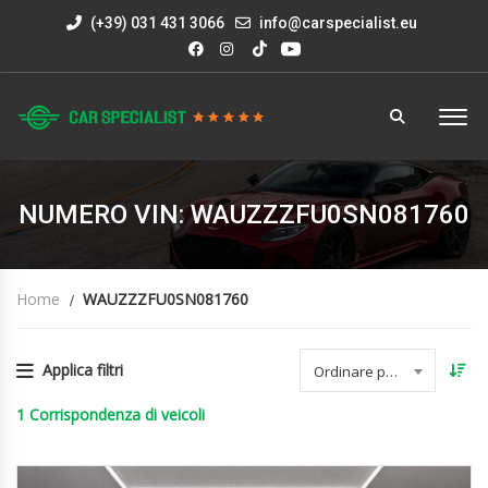
(+39) 031 431 3066
info@carspecialist.eu
NUMERO VIN: WAUZZZFU0SN081760
Home
WAUZZZFU0SN081760
Applica filtri
Ordinare per data
1
Corrispondenza di veicoli