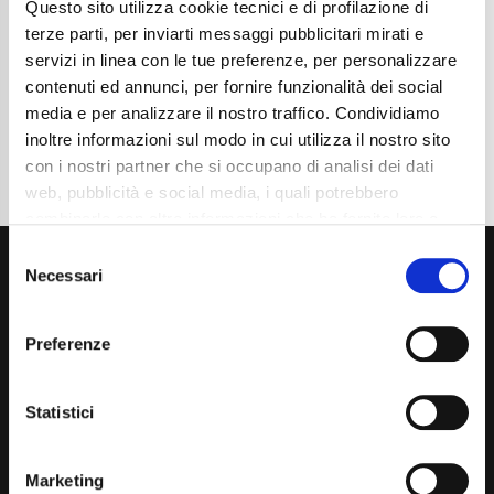
Questo sito utilizza cookie tecnici e di profilazione di
Normativa Euro
Euro 6d
terze parti, per inviarti messaggi pubblicitari mirati e
servizi in linea con le tue preferenze, per personalizzare
Dettaglio
contenuti ed annunci, per fornire funzionalità dei social
media e per analizzare il nostro traffico. Condividiamo
inoltre informazioni sul modo in cui utilizza il nostro sito
con i nostri partner che si occupano di analisi dei dati
web, pubblicità e social media, i quali potrebbero
combinarle con altre informazioni che ha fornito loro o
che hanno raccolto dal suo utilizzo dei loro servizi. La
Consent
mera chiusura del banner non comporta l’accettazione
Necessari
Selection
dei cookie e atre tecnologie. Vedi la nostra
cookie
policy
.
Preferenze
Il consenso può essere espresso cliccando "Accetto
Via Giuditta Pasta 2, Como (CO) 22100
tutti” o selezionando le diverse categorie di cookies
Statistici
(+39) 031 431 3066
info@carspecialist.eu
Marketing