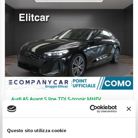
Audi A5 Avant S line TDI S-tronic MHEV
49.990
€
Anni
11/2025
Chilometraggio
10
Questo sito utilizza cookie
Tipo Di Carburante
Diesel
Cambio
Automatico