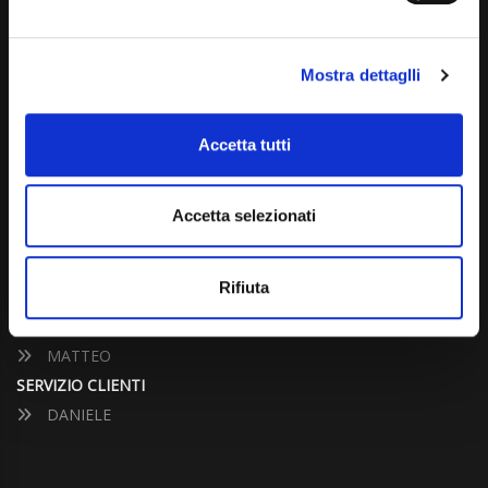
Dal Lunedì al Venerdì: 09:00 - 12:30 | 14:00 - 19:00
Sabato: 09:00 - 12:30
Mostra dettaglli
Domenica: chiuso
Accetta tutti
CONTATTA UN CONSULENTE
Accetta selezionati
UFFICIO VENDITE
JACOPO
Rifiuta
ALESSANDRO
UFFICIO ACQUISTI
MATTEO
SERVIZIO CLIENTI
DANIELE