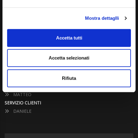
Dal Lunedì al Venerdì: 09:00 - 12:30 | 14:00 - 19:00
Sabato: 09:00 - 12:30
Mostra dettaglli
Domenica: chiuso
Accetta tutti
CONTATTA UN CONSULENTE
Accetta selezionati
UFFICIO VENDITE
JACOPO
ALESSANDRO
Rifiuta
UFFICIO ACQUISTI
MATTEO
SERVIZIO CLIENTI
DANIELE