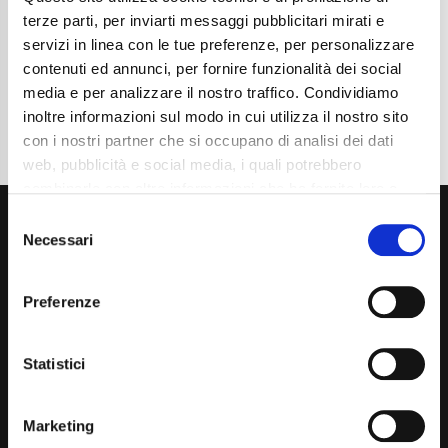
terze parti, per inviarti messaggi pubblicitari mirati e
Dettaglio
servizi in linea con le tue preferenze, per personalizzare
contenuti ed annunci, per fornire funzionalità dei social
media e per analizzare il nostro traffico. Condividiamo
inoltre informazioni sul modo in cui utilizza il nostro sito
con i nostri partner che si occupano di analisi dei dati
web, pubblicità e social media, i quali potrebbero
combinarle con altre informazioni che ha fornito loro o
che hanno raccolto dal suo utilizzo dei loro servizi. La
Consent
mera chiusura del banner non comporta l’accettazione
Necessari
Selection
dei cookie e atre tecnologie. Vedi la nostra
cookie
policy
.
Preferenze
Il consenso può essere espresso cliccando "Accetto
Via Giuditta Pasta 2, Como (CO) 22100
tutti” o selezionando le diverse categorie di cookies
Statistici
(+39) 031 431 3066
info@carspecialist.eu
Marketing