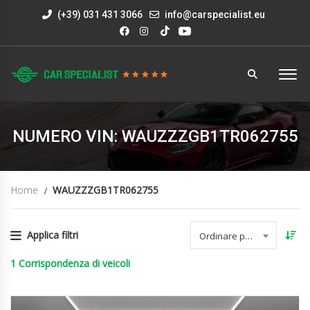
(+39) 031 431 3066
info@carspecialist.eu
NUMERO VIN: WAUZZZGB1TR062755
Home
WAUZZZGB1TR062755
Applica filtri
Ordinare per data
1
Corrispondenza di veicoli