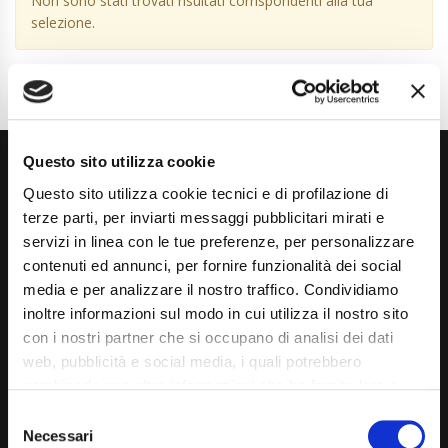
Non sono stati trovati risultati corrispondenti alla tua
selezione.
Questo sito utilizza cookie
Questo sito utilizza cookie tecnici e di profilazione di
terze parti, per inviarti messaggi pubblicitari mirati e
servizi in linea con le tue preferenze, per personalizzare
contenuti ed annunci, per fornire funzionalità dei social
Via Giuditta Pasta 2, Como (CO) 22100
media e per analizzare il nostro traffico. Condividiamo
inoltre informazioni sul modo in cui utilizza il nostro sito
(+39) 031 431 3066
con i nostri partner che si occupano di analisi dei dati
info@carspecialist.eu
web, pubblicità e social media, i quali potrebbero
combinarle con altre informazioni che ha fornito loro o
Dal Lunedì al Venerdì: 09:00 - 12:30 | 14:00 - 19:00
che hanno raccolto dal suo utilizzo dei loro servizi. La
Consent
Sabato: 09:00 - 12:30
mera chiusura del banner non comporta l’accettazione
Necessari
Selection