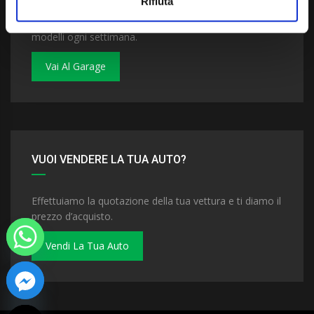
Rifiuta
Dai un'occhiata al nostro garage. Troverai nuovi
modelli ogni settimana.
Vai Al Garage
VUOI VENDERE LA TUA AUTO?
Effettuiamo la quotazione della tua vettura e ti diamo il
prezzo d’acquisto.
Vendi La Tua Auto
 chaty