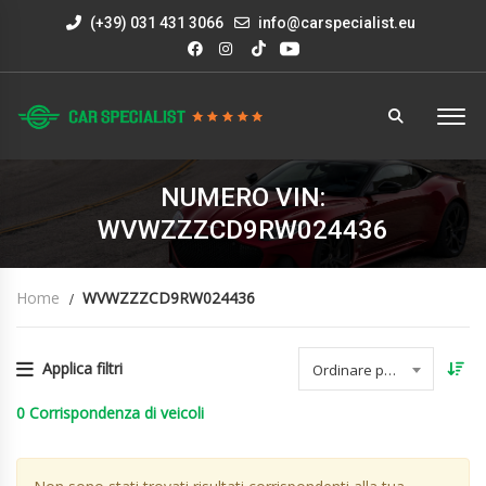
(+39) 031 431 3066
info@carspecialist.eu
NUMERO VIN:
WVWZZZCD9RW024436
Home
WVWZZZCD9RW024436
Applica filtri
Ordinare per data
0
Corrispondenza di veicoli