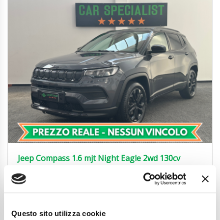
Jeep Compass 1.6 mjt Night Eagle 2wd 130cv
UNIRPOP.|CARPLAY|18′
17.450
€
Anni
11/2022
Chilometraggio
112900
Questo sito utilizza cookie
Tipo Di Carburante
Diesel