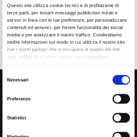
Questo sito utilizza cookie tecnici e di profilazione di
Cambio
Manuale
Normativa Euro
Euro6d-Final
terze parti, per inviarti messaggi pubblicitari mirati e
servizi in linea con le tue preferenze, per personalizzare
Dettaglio
contenuti ed annunci, per fornire funzionalità dei social
media e per analizzare il nostro traffico. Condividiamo
inoltre informazioni sul modo in cui utilizza il nostro sito
con i nostri partner che si occupano di analisi dei dati
web, pubblicità e social media, i quali potrebbero
combinarle con altre informazioni che ha fornito loro o
che hanno raccolto dal suo utilizzo dei loro servizi. La
Consent
mera chiusura del banner non comporta l’accettazione
Necessari
Selection
dei cookie e atre tecnologie. Vedi la nostra
cookie
policy
.
Preferenze
Il consenso può essere espresso cliccando "Accetto
tutti” o selezionando le diverse categorie di cookies
Via Giuditta Pasta 2, Como (CO) 22100
Statistici
(+39) 031 431 3066
Marketing