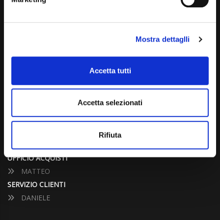
info@carspecialist.eu
Dal Lunedì al Venerdì: 09:00 - 12:30 | 14:00 - 19:00
Mostra dettaglli
Sabato: 09:00 - 12:30
Domenica: chiuso
Accetta tutti
CONTATTA UN CONSULENTE
Accetta selezionati
UFFICIO VENDITE
JACOPO
Rifiuta
ALESSANDRO
UFFICIO ACQUISTI
MATTEO
SERVIZIO CLIENTI
DANIELE