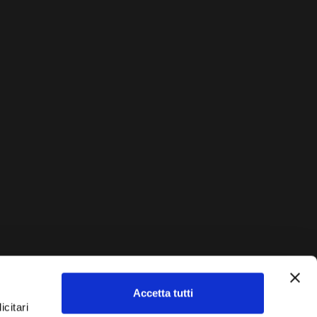
Accetta tutti
AUTO?
icitari