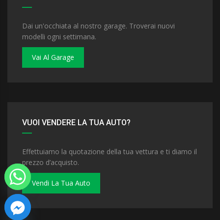
Dai un'occhiata al nostro garage. Troverai nuovi
modelli ogni settimana.
Vai Al Garage
VUOI VENDERE LA TUA AUTO?
Effettuiamo la quotazione della tua vettura e ti diamo il
prezzo d’acquisto.
Vendi La Tua Auto
 chaty