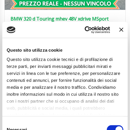
BMW 320 d Touring mhev 48V xdrive MSport
UNIPROP.|360°|ACC|19′
38.850
€
Anni
02/2024
Chilometraggio
54000
Questo sito utilizza cookie
Tipo Di Carburante
Elettrica/Diesel
Questo sito utilizza cookie tecnici e di profilazione di
Cambio
Automatico
terze parti, per inviarti messaggi pubblicitari mirati e
Normativa Euro
Euro 6d
servizi in linea con le tue preferenze, per personalizzare
contenuti ed annunci, per fornire funzionalità dei social
Dettaglio
media e per analizzare il nostro traffico. Condividiamo
inoltre informazioni sul modo in cui utilizza il nostro sito
con i nostri partner che si occupano di analisi dei dati
web, pubblicità e social media, i quali potrebbero
combinarle con altre informazioni che ha fornito loro o
che hanno raccolto dal suo utilizzo dei loro servizi. La
Consent
mera chiusura del banner non comporta l’accettazione
Necessari