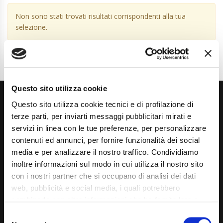
Non sono stati trovati risultati corrispondenti alla tua
selezione.
Questo sito utilizza cookie
Questo sito utilizza cookie tecnici e di profilazione di
terze parti, per inviarti messaggi pubblicitari mirati e
servizi in linea con le tue preferenze, per personalizzare
contenuti ed annunci, per fornire funzionalità dei social
media e per analizzare il nostro traffico. Condividiamo
Via Giuditta Pasta 2, Como (CO) 22100
inoltre informazioni sul modo in cui utilizza il nostro sito
(+39) 031 431 3066
con i nostri partner che si occupano di analisi dei dati
web, pubblicità e social media, i quali potrebbero
info@carspecialist.eu
combinarle con altre informazioni che ha fornito loro o
che hanno raccolto dal suo utilizzo dei loro servizi. La
Dal Lunedì al Venerdì: 09:00 - 12:30 | 14:00 - 19:00
Consent