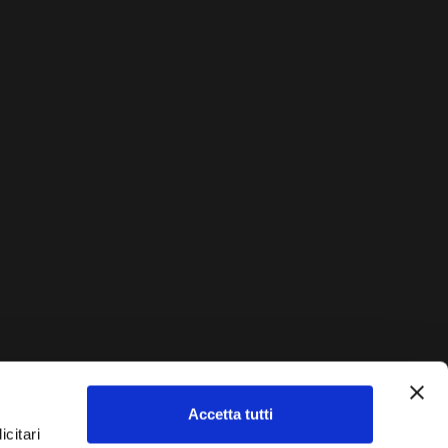
Accetta tutti
AUTO?
icitari