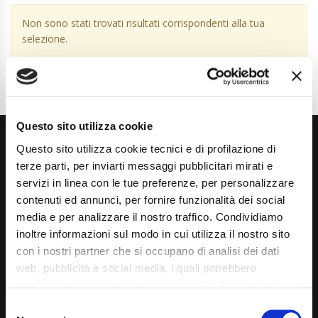
Non sono stati trovati risultati corrispondenti alla tua
selezione.
Questo sito utilizza cookie
Questo sito utilizza cookie tecnici e di profilazione di
terze parti, per inviarti messaggi pubblicitari mirati e
servizi in linea con le tue preferenze, per personalizzare
contenuti ed annunci, per fornire funzionalità dei social
media e per analizzare il nostro traffico. Condividiamo
Via Giuditta Pasta 2, Como (CO) 22100
inoltre informazioni sul modo in cui utilizza il nostro sito
(+39) 031 431 3066
con i nostri partner che si occupano di analisi dei dati
web, pubblicità e social media, i quali potrebbero
info@carspecialist.eu
combinarle con altre informazioni che ha fornito loro o
che hanno raccolto dal suo utilizzo dei loro servizi. La
Dal Lunedì al Venerdì: 09:00 - 12:30 | 14:00 - 19:00
Consent