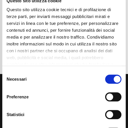
Questo sito utilizza cookie
Chilometraggio
74500
Tipo Di Carburante
Benzina
Questo sito utilizza cookie tecnici e di profilazione di
Cambio
Automatico
terze parti, per inviarti messaggi pubblicitari mirati e
Normativa Euro
Euro6
servizi in linea con le tue preferenze, per personalizzare
contenuti ed annunci, per fornire funzionalità dei social
Dettaglio
media e per analizzare il nostro traffico. Condividiamo
inoltre informazioni sul modo in cui utilizza il nostro sito
con i nostri partner che si occupano di analisi dei dati
web, pubblicità e social media, i quali potrebbero
combinarle con altre informazioni che ha fornito loro o
che hanno raccolto dal suo utilizzo dei loro servizi. La
Consent
mera chiusura del banner non comporta l’accettazione
Necessari
Selection
dei cookie e atre tecnologie. Vedi la nostra
cookie
policy
.
Preferenze
Il consenso può essere espresso cliccando "Accetto
tutti” o selezionando le diverse categorie di cookies
Statistici
Via Giuditta Pasta 2, Como (CO) 22100