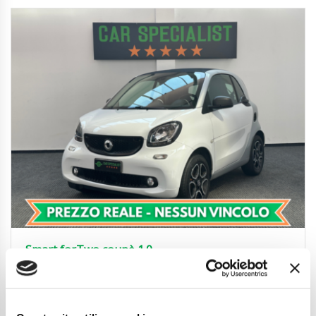
Smart forTwo coupè 1.0
AUTOMATICA|NEOPATENT.|BLUETOOTH
11.850
€
Anni
08/2018