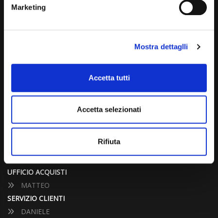
(+39) 031 431 3066
Marketing
info@carspecialist.eu
Dal Lunedì al Venerdì: 09:00 - 12:30 | 14:00 - 19:00
Mostra dettaglli
Sabato: 09:00 - 12:30
Domenica: chiuso
Accetta tutti
CONTATTA UN CONSULENTE
Accetta selezionati
UFFICIO VENDITE
Rifiuta
JACOPO
ALESSANDRO
UFFICIO ACQUISTI
MATTEO
SERVIZIO CLIENTI
DANIELE