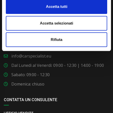
Accetta tutti
Accetta selezionati
Via Giuditta Pasta 2, Como (CO) 22100
Rifiuta
(+39) 031 431 3066
info@carspecialist.eu
Dal Lunedì al Venerdì: 09:00 - 12:30 | 14:00 - 19:00
Sabato: 09:00 - 12:30
Domenica: chiuso
CONTATTA UN CONSULENTE