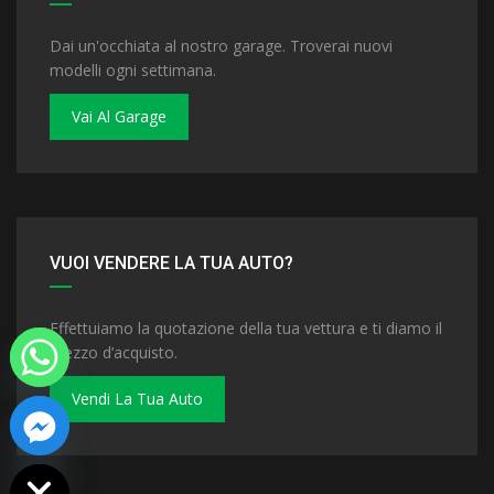
Dai un'occhiata al nostro garage. Troverai nuovi
modelli ogni settimana.
Vai Al Garage
VUOI VENDERE LA TUA AUTO?
Effettuiamo la quotazione della tua vettura e ti diamo il
prezzo d’acquisto.
Vendi La Tua Auto
 chaty