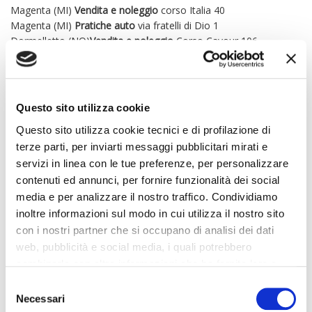
Magenta (MI)
Vendita e noleggio
corso Italia 40
Magenta (MI)
Pratiche auto
via fratelli di Dio 1
Dormelletto (NO)
Vendita e noleggio
Corso Cavour 106.
CONTATTI:
Vendite Magenta 0297950220
Vendite Dormelletto 0322329017
Questo sito utilizza cookie
Vendite Dealer B2B 3297892121
Questo sito utilizza cookie tecnici e di profilazione di
Gli accessori di serie ed extraserie, i dati tecnici , le foto e i
terze parti, per inviarti messaggi pubblicitari mirati e
prezzi indicati nella presente scheda potrebbero riportare errori
e omissioni dovuti ad aggiornamenti e integrazioni della base
servizi in linea con le tue preferenze, per personalizzare
dati. Invitiamo i gentili clienti a contattarci telefonicamente o via
contenuti ed annunci, per fornire funzionalità dei social
mail per verificare l’effettiva disponibilità, prezzo e dotazione del
media e per analizzare il nostro traffico. Condividiamo
veicolo. Il Gruppo Elitcar declina ogni responsabilità per eventuali
inoltre informazioni sul modo in cui utilizza il nostro sito
errori o incongruenze, che non rappresentano in alcun modo un
con i nostri partner che si occupano di analisi dei dati
impegno contrattuale.
web, pubblicità e social media, i quali potrebbero
VETTURA CAR SPECIALIST APPROVED!
combinarle con altre informazioni che ha fornito loro o
Tutte le vetture certificate da Car Specialist vengono fornite con
che hanno raccolto dal suo utilizzo dei loro servizi. La
Consent
garanzia e relativa dichiarazione di conformità. Ogni vettura è a
mera chiusura del banner non comporta l’accettazione
Necessari
Selection
vostra disposizione per la prova su strada o per un eventuale