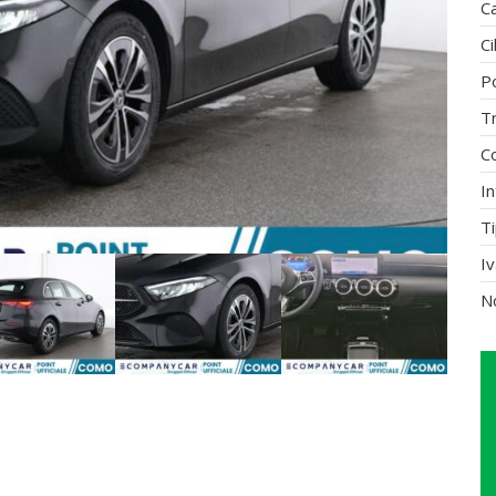
C
Ci
P
T
C
In
Ti
I
N