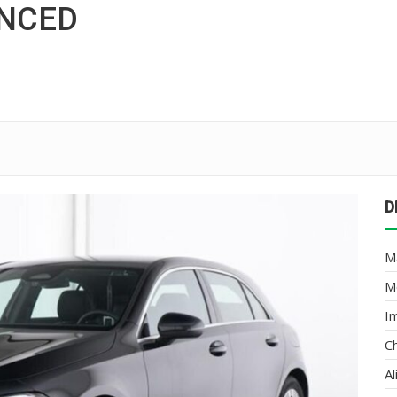
ANCED
D
M
M
I
C
A