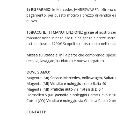
9) RISPARMIO:
le Mercedes JAHRESWAGEN offrono una li
pagamento, per questo motivo il prezzo di vendita è 
nuovo.
10)PACCHETTI MANUTENZIONE:
grazie al nostro s
manutenzione in base alle tue esigenze a prezzi incre
tutto incluso a 1290€ Scoprili sul nostro sito nella sez
Messa su Strada e IPT
a parte che comprende: spese d
tecnica, lavaggio, lucidatura e nuova targatura
DOVE SIAMO:
Magenta (MI)
Service Mercedes, Volkswagen, Subaru
Magenta (MI)
Vendita e noleggio
corso Italia 40
Magenta (MI)
Pratiche auto
via fratelli di Dio 1
Dormelletto (NO)
Vendita e noleggio
Corso Cavour 10
Como (CO)
Vendita e noleggio
via Giuditta Pasta 2 pr
CONTATTI: