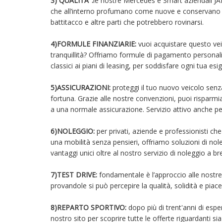
3) QUALITA’ :
le nostre Mercedes e Smart aziendali J
che all’interno profumano come nuove e conservano 
battitacco e altre parti che potrebbero rovinarsi.
4)FORMULE FINANZIARIE:
vuoi acquistare questo vei
tranquillità? Offriamo formule di pagamento personali
classici ai piani di leasing, per soddisfare ogni tua es
5)ASSICURAZIONI:
proteggi il tuo nuovo veicolo sen
fortuna. Grazie alle nostre convenzioni, puoi risparmi
a una normale assicurazione. Servizio attivo anche p
6)NOLEGGIO:
per privati, aziende e professionisti ch
una mobilità senza pensieri, offriamo soluzioni di no
vantaggi unici oltre al nostro servizio di noleggio a 
7)TEST DRIVE:
fondamentale è l’approccio alle nostr
provandole si può percepire la qualità, solidità e piace
8)REPARTO SPORTIVO:
dopo più di trent'anni di espe
nostro sito per scoprire tutte le offerte riguardanti s