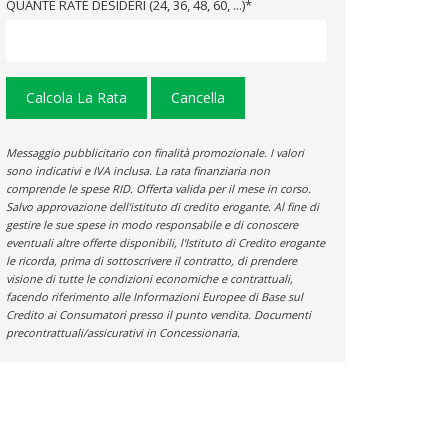
QUANTE RATE DESIDERI (24, 36, 48, 60, ...)*
Calcola La Rata
Cancella
Messaggio pubblicitario con finalità promozionale. I valori
sono indicativi e IVA inclusa. La rata finanziaria non
comprende le spese RID. Offerta valida per il mese in corso.
Salvo approvazione dell'istituto di credito erogante. Al fine di
gestire le sue spese in modo responsabile e di conoscere
eventuali altre offerte disponibili, l'Istituto di Credito erogante
le ricorda, prima di sottoscrivere il contratto, di prendere
visione di tutte le condizioni economiche e contrattuali,
facendo riferimento alle Informazioni Europee di Base sul
Credito ai Consumatori presso il punto vendita. Documenti
precontrattuali/assicurativi in Concessionaria.