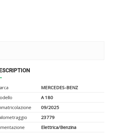
ESCRIPTION
arca
MERCEDES-BENZ
odello
A 180
mmatricolazione
09/2025
hilometraggio
23779
limentazione
Elettrica/Benzina