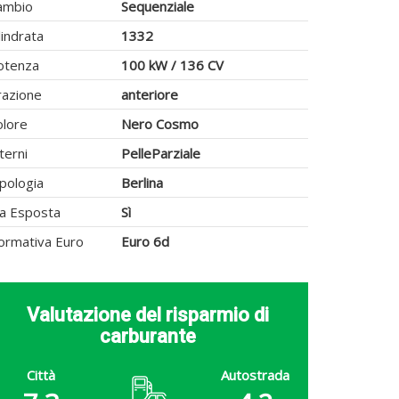
ambio
Sequenziale
lindrata
1332
otenza
100 kW / 136 CV
razione
anteriore
olore
Nero Cosmo
terni
PelleParziale
pologia
Berlina
va Esposta
Sì
ormativa Euro
Euro 6d
Valutazione del risparmio di
carburante
Città
Autostrada