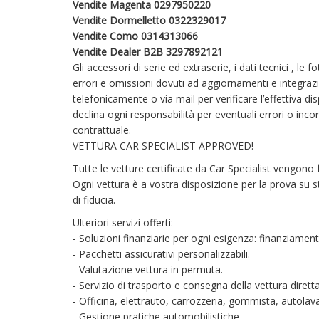
Vendite Magenta 0297950220
Vendite Dormelletto 0322329017
Vendite Como 0314313066
Vendite Dealer B2B 3297892121
Gli accessori di serie ed extraserie, i dati tecnici , le
errori e omissioni dovuti ad aggiornamenti e integrazion
telefonicamente o via mail per verificare l’effettiva di
declina ogni responsabilità per eventuali errori o i
contrattuale.
VETTURA CAR SPECIALIST APPROVED!
Tutte le vetture certificate da Car Specialist vengono 
Ogni vettura è a vostra disposizione per la prova su s
di fiducia.
Ulteriori servizi offerti:
- Soluzioni finanziarie per ogni esigenza: finanziamenti
- Pacchetti assicurativi personalizzabili.
- Valutazione vettura in permuta.
- Servizio di trasporto e consegna della vettura diret
- Officina, elettrauto, carrozzeria, gommista, autolava
- Gestione pratiche automobilistiche.