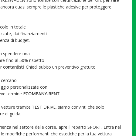
AHRESWAGEN sono fornite con certificazione dei km, pensate
ancora quasi sempre le plastiche adesive per proteggere
colo in totale
zzate, dai finanziamenti
igenza di budget.
za spendere una
are fino al 50% rispetto
er
contantisti
! Chiedi subito un preventivo gratuito.
e cercano
leggio personalizzate con
breve termine
ECOMPANY-RENT
e vetture tramite TEST DRIVE, siamo convinti che solo
re di guida.
rienza nel settore delle corse, apre il reparto SPORT. Entra nel
ia le modifiche performanti che estetiche per la tua vettura.