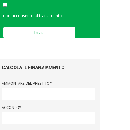
non acconsento al trattamento
Please
leave
this
field
empty.
CALCOLA IL FINANZIAMENTO
AMMONTARE DEL PRESTITO*
ACCONTO*