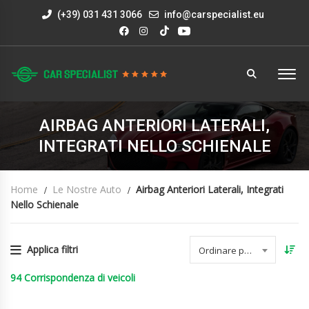
(+39) 031 431 3066
info@carspecialist.eu
AIRBAG ANTERIORI LATERALI,
INTEGRATI NELLO SCHIENALE
Home
Le Nostre Auto
Airbag Anteriori Laterali, Integrati
Nello Schienale
Applica filtri
Ordinare per data
94
Corrispondenza di veicoli