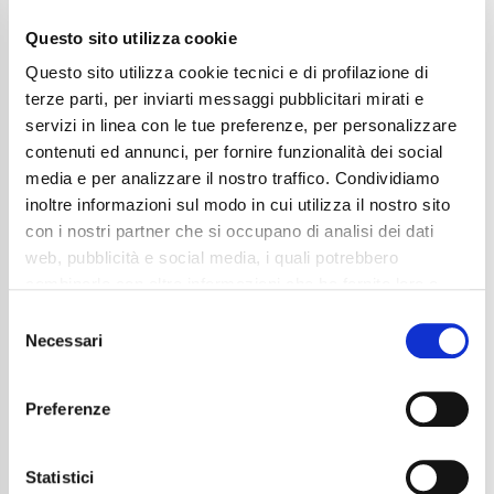
Questo sito utilizza cookie
Questo sito utilizza cookie tecnici e di profilazione di
terze parti, per inviarti messaggi pubblicitari mirati e
servizi in linea con le tue preferenze, per personalizzare
contenuti ed annunci, per fornire funzionalità dei social
media e per analizzare il nostro traffico. Condividiamo
inoltre informazioni sul modo in cui utilizza il nostro sito
con i nostri partner che si occupano di analisi dei dati
web, pubblicità e social media, i quali potrebbero
Audi A3 Sportback 30 2.0 tdi s-tronic
AUTO|NEOPAT|LED|ACC|CARPLAY
combinarle con altre informazioni che ha fornito loro o
che hanno raccolto dal suo utilizzo dei loro servizi. La
25.850
€
Consent
mera chiusura del banner non comporta l’accettazione
Necessari
Selection
Anni
03/2024
dei cookie e atre tecnologie. Vedi la nostra
cookie
Chilometraggio
30700
policy
.
Tipo Di Carburante
Diesel
Preferenze
Cambio
Automatico
Il consenso può essere espresso cliccando "Accetto
Normativa Euro
Euro6d-ISC-FCM
tutti” o selezionando le diverse categorie di cookies
Statistici