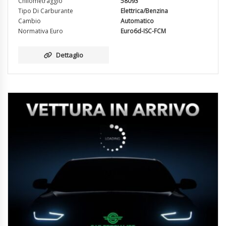
Chilometraggio
58093
Tipo Di Carburante
Elettrica/Benzina
Cambio
Automatico
Normativa Euro
Euro6d-ISC-FCM
Dettaglio