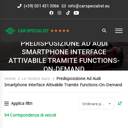
(+39) 031 431 3066
info@carspecialist.eu
PREDISPOSIZIONE AD AUDI
SMARTPHONE INTERFACE
ATTIVABILE TRAMITE FUNCTIONS-
ON-DEMAND
Home
Le Nostre Auto
Predisposizione Ad Audi
Smartphone Interface Attivabile Tramite Functions-On-Demand
Applica filtri
Ordinare per data
94
Corrispondenza di veicoli