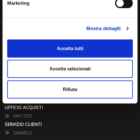
Marketing
info@carspecialist.eu
Dal Lunedì al Venerdì: 09:00 - 12:30 | 14:00 - 19:00
Mostra dettaglli
Sabato: 09:00 - 12:30
Domenica: chiuso
Accetta tutti
CONTATTA UN CONSULENTE
Accetta selezionati
UFFICIO VENDITE
JACOPO
Rifiuta
ALESSANDRO
UFFICIO ACQUISTI
MATTEO
SERVIZIO CLIENTI
DANIELE