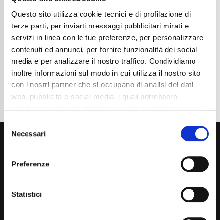
Chilometraggio
19350
Tipo Di Carburante
Benzina
Questo sito utilizza cookie tecnici e di profilazione di
Cambio
Automatico
terze parti, per inviarti messaggi pubblicitari mirati e
Normativa Euro
Euro6d-ISC-FCM
servizi in linea con le tue preferenze, per personalizzare
contenuti ed annunci, per fornire funzionalità dei social
Dettaglio
media e per analizzare il nostro traffico. Condividiamo
inoltre informazioni sul modo in cui utilizza il nostro sito
con i nostri partner che si occupano di analisi dei dati
web, pubblicità e social media, i quali potrebbero
combinarle con altre informazioni che ha fornito loro o
che hanno raccolto dal suo utilizzo dei loro servizi. La
Consent
mera chiusura del banner non comporta l’accettazione
Necessari
Selection
dei cookie e atre tecnologie. Vedi la nostra
cookie
policy
.
Preferenze
Il consenso può essere espresso cliccando "Accetto
tutti” o selezionando le diverse categorie di cookies
Statistici
Via Giuditta Pasta 2, Como (CO) 22100
(+39) 031 431 3066