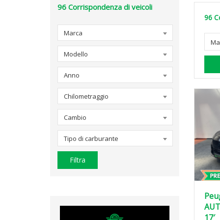
96
Corrispondenza di veicoli
96
C
Marca
Ma
Modello
Anno
Chilometraggio
Cambio
Tipo di carburante
Filtra
Peug
AUT
17′