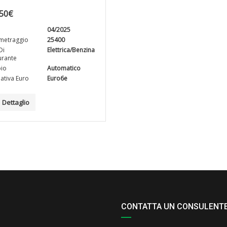
50
€
04/2025
metraggio
25400
Di
Elettrica/Benzina
rante
io
Automatico
tiva Euro
Euro6e
Dettaglio
CONTATTA UN CONSULENT