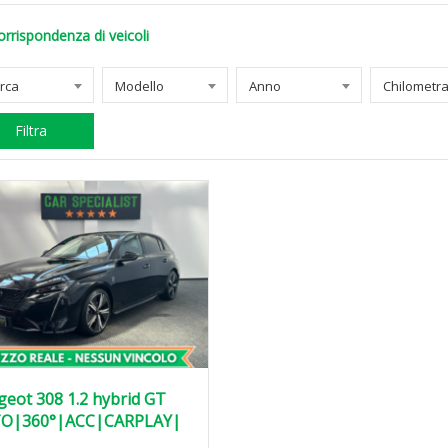
orrispondenza di veicoli
rca
Modello
Anno
Filtra
eot 308 1.2 hybrid GT
O|360°|ACC|CARPLAY|