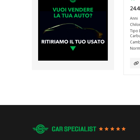
24.4
Anni
Chilo
Tipo 
Carbu
Camb
Norma