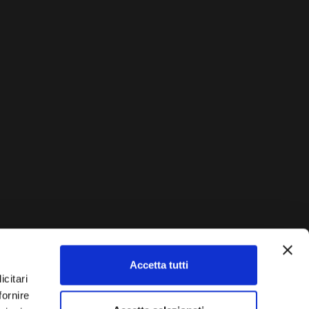
Accetta tutti
AUTO?
icitari
fornire
Vendi La Tua Auto