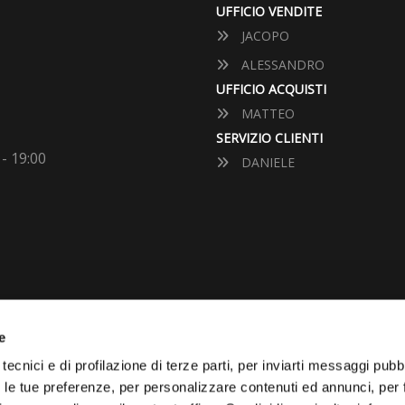
UFFICIO VENDITE
JACOPO
ALESSANDRO
UFFICIO ACQUISTI
MATTEO
SERVIZIO CLIENTI
 - 19:00
DANIELE
e
VUOI VENDERE LA TUA 
tecnici e di profilazione di terze parti, per inviarti messaggi pubbl
on le tue preferenze, per personalizzare contenuti ed annunci, per 
Vai Al Garage