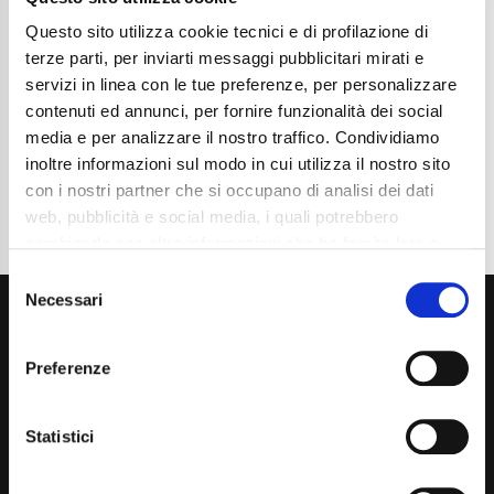
Chilometraggio
64000
Tipo Di Carburante
Benzina
Questo sito utilizza cookie tecnici e di profilazione di
Cambio
Automatico
terze parti, per inviarti messaggi pubblicitari mirati e
Normativa Euro
Euro6d-ISC-FCM
servizi in linea con le tue preferenze, per personalizzare
contenuti ed annunci, per fornire funzionalità dei social
Dettaglio
media e per analizzare il nostro traffico. Condividiamo
inoltre informazioni sul modo in cui utilizza il nostro sito
con i nostri partner che si occupano di analisi dei dati
web, pubblicità e social media, i quali potrebbero
combinarle con altre informazioni che ha fornito loro o
che hanno raccolto dal suo utilizzo dei loro servizi. La
Consent
mera chiusura del banner non comporta l’accettazione
Necessari
Selection
dei cookie e atre tecnologie. Vedi la nostra
cookie
policy
.
Preferenze
Il consenso può essere espresso cliccando "Accetto
tutti” o selezionando le diverse categorie di cookies
Statistici
Via Giuditta Pasta 2, Como (CO) 22100
(+39) 031 431 3066