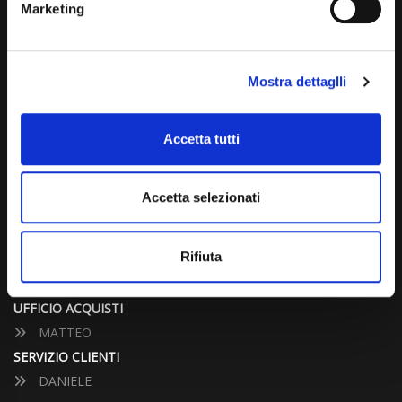
Marketing
info@carspecialist.eu
Dal Lunedì al Venerdì: 09:00 - 12:30 | 14:00 - 19:00
Mostra dettaglli
Sabato: 09:00 - 12:30
Domenica: chiuso
Accetta tutti
CONTATTA UN CONSULENTE
Accetta selezionati
UFFICIO VENDITE
JACOPO
Rifiuta
ALESSANDRO
UFFICIO ACQUISTI
MATTEO
SERVIZIO CLIENTI
DANIELE