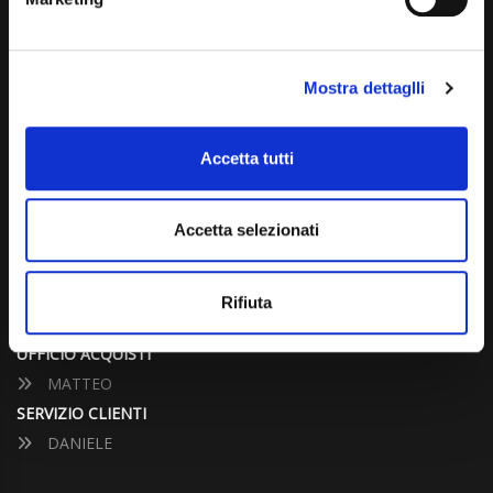
info@carspecialist.eu
Dal Lunedì al Venerdì: 09:00 - 12:30 | 14:00 - 19:00
Mostra dettaglli
Sabato: 09:00 - 12:30
Domenica: chiuso
Accetta tutti
CONTATTA UN CONSULENTE
Accetta selezionati
UFFICIO VENDITE
JACOPO
Rifiuta
ALESSANDRO
UFFICIO ACQUISTI
MATTEO
SERVIZIO CLIENTI
DANIELE