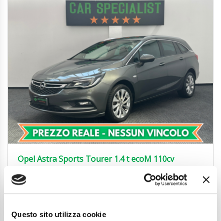
Opel Astra Sports Tourer 1.4 t ecoM 110cv
CARPLAY|TAGLIANDI|NAVI|PRIVACY
7.850
€
Anni
11/2018
Chilometraggio
128500
Questo sito utilizza cookie
Tipo Di Carburante
Metano