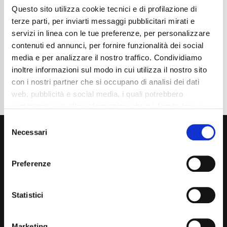
Questo sito utilizza cookie tecnici e di profilazione di
Cambio
Manuale
Normativa Euro
Euro6 D TEMP
terze parti, per inviarti messaggi pubblicitari mirati e
servizi in linea con le tue preferenze, per personalizzare
Dettaglio
contenuti ed annunci, per fornire funzionalità dei social
media e per analizzare il nostro traffico. Condividiamo
inoltre informazioni sul modo in cui utilizza il nostro sito
con i nostri partner che si occupano di analisi dei dati
web, pubblicità e social media, i quali potrebbero
combinarle con altre informazioni che ha fornito loro o
che hanno raccolto dal suo utilizzo dei loro servizi. La
Consent
mera chiusura del banner non comporta l’accettazione
Necessari
Selection
dei cookie e atre tecnologie. Vedi la nostra
cookie
policy
.
Preferenze
Il consenso può essere espresso cliccando "Accetto
tutti” o selezionando le diverse categorie di cookies
Via Giuditta Pasta 2, Como (CO) 22100
Statistici
(+39) 031 431 3066
Marketing