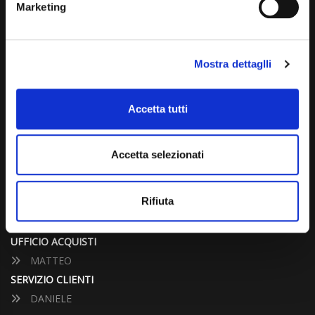
Marketing
info@carspecialist.eu
Dal Lunedì al Venerdì: 09:00 - 12:30 | 14:00 - 19:00
Mostra dettaglli
Sabato: 09:00 - 12:30
Domenica: chiuso
Accetta tutti
CONTATTA UN CONSULENTE
Accetta selezionati
UFFICIO VENDITE
JACOPO
Rifiuta
ALESSANDRO
UFFICIO ACQUISTI
MATTEO
SERVIZIO CLIENTI
DANIELE