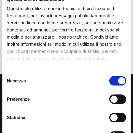
Chilometraggio
19350
Tipo Di Carburante
Benzina
Questo sito utilizza cookie tecnici e di profilazione di
Cambio
Automatico
terze parti, per inviarti messaggi pubblicitari mirati e
Normativa Euro
Euro6d-ISC-FCM
servizi in linea con le tue preferenze, per personalizzare
contenuti ed annunci, per fornire funzionalità dei social
Dettaglio
media e per analizzare il nostro traffico. Condividiamo
inoltre informazioni sul modo in cui utilizza il nostro sito
con i nostri partner che si occupano di analisi dei dati
web, pubblicità e social media, i quali potrebbero
combinarle con altre informazioni che ha fornito loro o
che hanno raccolto dal suo utilizzo dei loro servizi. La
Consent
mera chiusura del banner non comporta l’accettazione
Necessari
Selection
dei cookie e atre tecnologie. Vedi la nostra
cookie
policy
.
Preferenze
Il consenso può essere espresso cliccando "Accetto
tutti” o selezionando le diverse categorie di cookies
Statistici
Via Giuditta Pasta 2, Como (CO) 22100
(+39) 031 431 3066