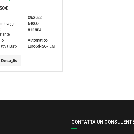
50
€
09/2022
metraggio
64000
Di
Benzina
rante
io
Automatico
tiva Euro
Euro6d-ISC-FCM
Dettaglio
CONTATTA UN CONSULENT