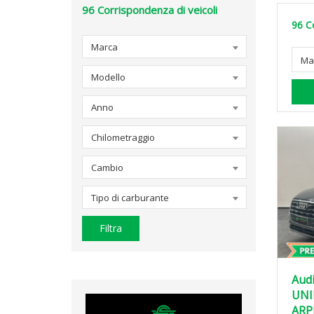
96
Corrispondenza di veicoli
96
C
Marca
Ma
Modello
Anno
Chilometraggio
Cambio
Tipo di carburante
Filtra
Audi
UNI
ARP