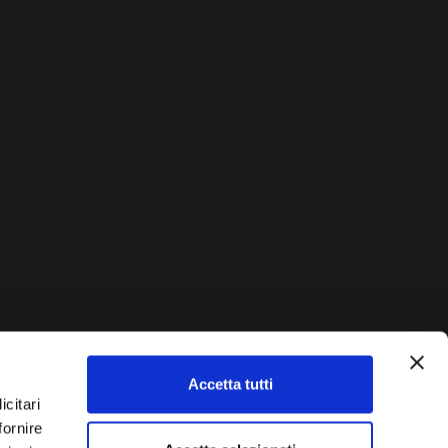
Accetta tutti
AUTO?
icitari
fornire
Vendi La Tua Auto