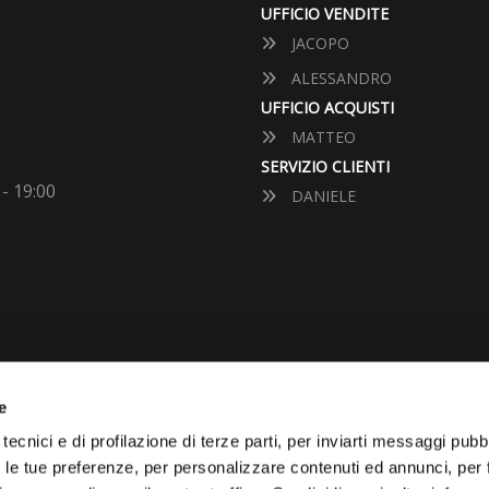
UFFICIO VENDITE
JACOPO
ALESSANDRO
UFFICIO ACQUISTI
MATTEO
SERVIZIO CLIENTI
 - 19:00
DANIELE
e
VUOI VENDERE LA TUA 
tecnici e di profilazione di terze parti, per inviarti messaggi pubbl
on le tue preferenze, per personalizzare contenuti ed annunci, per 
Vai Al Garage