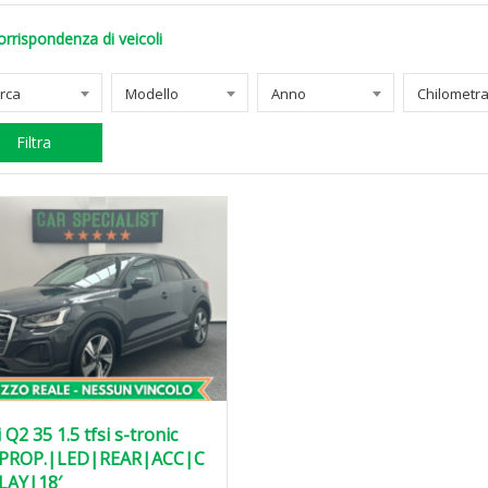
orrispondenza di veicoli
rca
Modello
Anno
Filtra
 Q2 35 1.5 tfsi s-tronic
PROP.|LED|REAR|ACC|C
LAY|18′