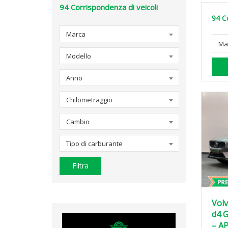
94
Corrispondenza di veicoli
94
C
Marca
Ma
Modello
Anno
Chilometraggio
Cambio
Tipo di carburante
Filtra
Volv
d4 
– A