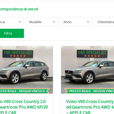
orrispondenza di veicoli
rca
Modello
Anno
Filtra
o V60 Cross Country 2.0
Volvo V60 Cross Country 
Geartronic Pro AWD MY20
d4 Geartronic Pro AWD 
PPLE CAR
– APPLE CAR