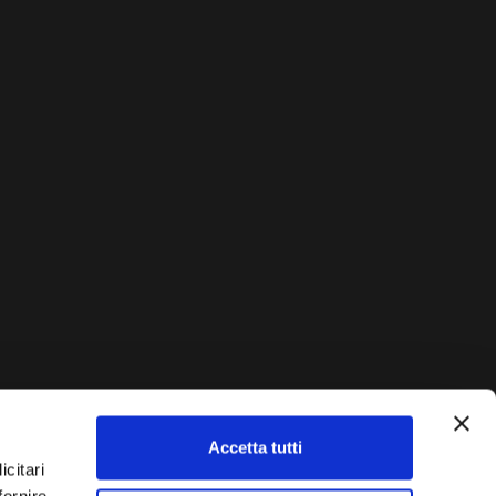
Accetta tutti
AUTO?
icitari