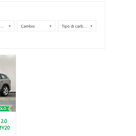
Chilometraggio
Cambio
Tipo di carburante
2.0
MY20