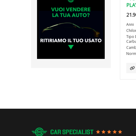
PLA
21.9
Anni
Chilo
Tipo 
Carbu
Camb
Norma