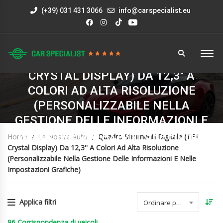
(+39) 031 431 3066
info@carspecialist.eu
QUADRO STRUMENTI DIGITALE (TFT
CRYSTAL DISPLAY) DA 12,3'' A
COLORI AD ALTA RISOLUZIONE
(PERSONALIZZABILE NELLA
GESTIONE DELLE INFORMAZIONI E
NELLE IMPOSTAZIONI GRAFICHE)
Home
Le Nostre Auto
Quadro Strumenti Digitale (TFT
Crystal Display) Da 12,3'' A Colori Ad Alta Risoluzione
(personalizzabile Nella Gestione Delle Informazioni E Nelle
Impostazioni Grafiche)
Applica filtri
Ordinare per data
96
Corrispondenza di veicoli