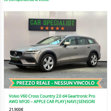
Volvo V60 Cross Country 2.0 d4 Geartronic Pro
AWD MY20 – APPLE CAR PLAY|NAVI|SENSORI
21.900
€