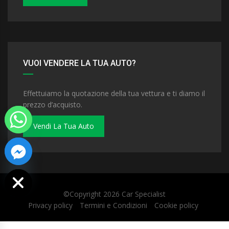
VUOI VENDERE LA TUA AUTO?
Effettuiamo la quotazione della tua vettura e ti diamo il
prezzo d’acquisto.
Vendi La Tua Auto
 chaty
©Copyright 2026
Car Specialist
Privacy policy
Termini e Condizioni
Cookie policy