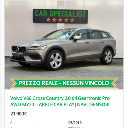
Volvo V60 Cross Country 2.0 d4 Geartronic Pro
AWD MY20 – APPLE CAR PLAY|NAVI|SENSORI
21.900
€
Anni
08/2019