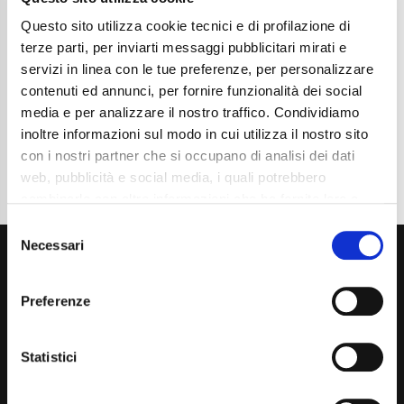
Chilometraggio
25400
Tipo Di Carburante
Elettrica/Benzina
Questo sito utilizza cookie tecnici e di profilazione di
Cambio
Automatico
terze parti, per inviarti messaggi pubblicitari mirati e
Normativa Euro
Euro6e
servizi in linea con le tue preferenze, per personalizzare
contenuti ed annunci, per fornire funzionalità dei social
Dettaglio
media e per analizzare il nostro traffico. Condividiamo
inoltre informazioni sul modo in cui utilizza il nostro sito
con i nostri partner che si occupano di analisi dei dati
web, pubblicità e social media, i quali potrebbero
combinarle con altre informazioni che ha fornito loro o
che hanno raccolto dal suo utilizzo dei loro servizi. La
Consent
mera chiusura del banner non comporta l’accettazione
Necessari
Selection
dei cookie e atre tecnologie. Vedi la nostra
cookie
policy
.
Preferenze
Il consenso può essere espresso cliccando "Accetto
tutti” o selezionando le diverse categorie di cookies
Statistici
Via Giuditta Pasta 2, Como (CO) 22100
(+39) 031 431 3066