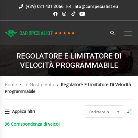
(+39) 031 431 3066
info@carspecialist.eu
REGOLATORE E LIMITATORE DI
VELOCITÀ PROGRAMMABILE
Home
Le Nostre Auto
Regolatore E Limitatore Di Velocità
Programmabile
Applica filtri
Ordinare per data
96
Corrispondenza di veicoli