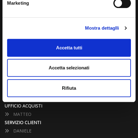
Marketing
info@carspecialist.eu
Dal Lunedì al Venerdì: 09:00 - 12:30 | 14:00 - 19:00
Mostra dettaglli
Sabato: 09:00 - 12:30
Domenica: chiuso
Accetta tutti
CONTATTA UN CONSULENTE
Accetta selezionati
UFFICIO VENDITE
JACOPO
Rifiuta
ALESSANDRO
UFFICIO ACQUISTI
MATTEO
SERVIZIO CLIENTI
DANIELE