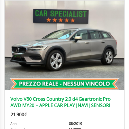
Volvo V60 Cross Country 2.0 d4 Geartronic Pro
AWD MY20 – APPLE CAR PLAY|NAVI|SENSORI
21.900
€
Anni
08/2019