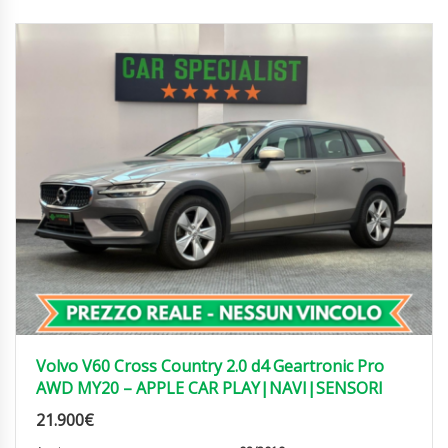
Volvo V60 Cross Country 2.0 d4 Geartronic Pro
AWD MY20 – APPLE CAR PLAY|NAVI|SENSORI
21.900
€