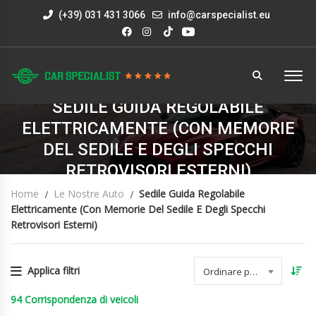
(+39) 031 431 3066
info@carspecialist.eu
SEDILE GUIDA REGOLABILE
ELETTRICAMENTE (CON MEMORIE
DEL SEDILE E DEGLI SPECCHI
RETROVISORI ESTERNI)
Home
Le Nostre Auto
Sedile Guida Regolabile
Elettricamente (con Memorie Del Sedile E Degli Specchi
Retrovisori Esterni)
Applica filtri
Ordinare per data
94
Corrispondenza di veicoli