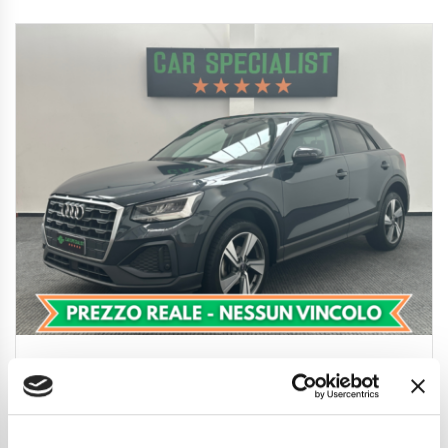
Audi Q2 35 1.5 tfsi s-tronic
UNIPROP.|LED|REAR|ACC|CARPLAY|18′
23.850
€