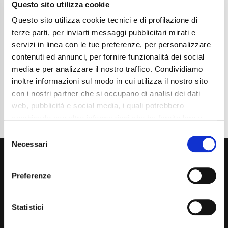
Anni
09/2022
Questo sito utilizza cookie
Chilometraggio
64000
Questo sito utilizza cookie tecnici e di profilazione di
Tipo Di Carburante
Benzina
Cambio
Automatico
terze parti, per inviarti messaggi pubblicitari mirati e
Normativa Euro
Euro6d-ISC-FCM
servizi in linea con le tue preferenze, per personalizzare
contenuti ed annunci, per fornire funzionalità dei social
Dettaglio
media e per analizzare il nostro traffico. Condividiamo
inoltre informazioni sul modo in cui utilizza il nostro sito
con i nostri partner che si occupano di analisi dei dati
web, pubblicità e social media, i quali potrebbero
combinarle con altre informazioni che ha fornito loro o
che hanno raccolto dal suo utilizzo dei loro servizi. La
Consent
mera chiusura del banner non comporta l’accettazione
Necessari
Selection
dei cookie e atre tecnologie. Vedi la nostra
cookie
policy
.
Preferenze
Il consenso può essere espresso cliccando "Accetto
tutti” o selezionando le diverse categorie di cookies
Statistici
Via Giuditta Pasta 2, Como (CO) 22100