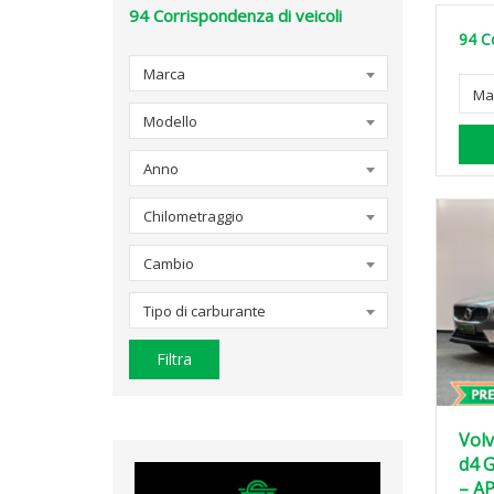
94
Corrispondenza di veicoli
94
C
Marca
Ma
Modello
Anno
Chilometraggio
Cambio
Tipo di carburante
Filtra
Volv
d4 
– A