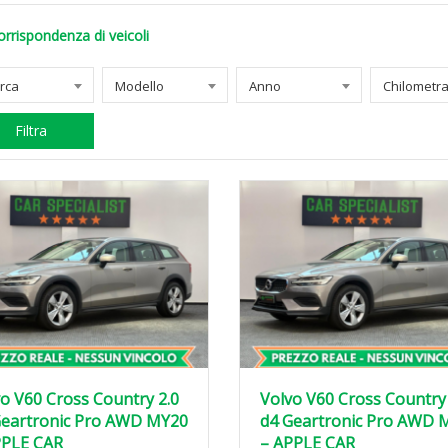
orrispondenza di veicoli
rca
Modello
Anno
Filtra
o V60 Cross Country 2.0
Volvo V60 Cross Country 
Geartronic Pro AWD MY20
d4 Geartronic Pro AWD 
PPLE CAR
– APPLE CAR