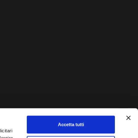
Accetta tutti
AUTO?
icitari