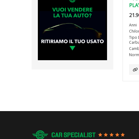
PLA
21.9
Anni
Chilo
Tipo 
Carbu
Camb
Norma