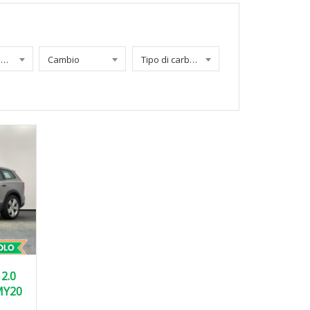
Chilometraggio
Cambio
Tipo di carburante
2.0
MY20