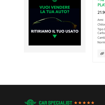
PLA
21.9
Anni
Chilo
Tipo 
Carbu
Camb
Norma