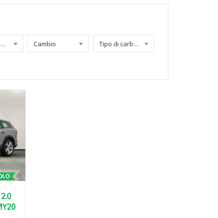
Chilometraggio
Cambio
Tipo di carburante
2.0
MY20