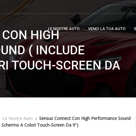
LE NOSTRE AUTO
VENDI LA TUA AUTO
S
 CON HIGH
UND ( INCLUDE
RI TOUCH-SCREEN DA
Le Nostre Auto
Sensus Connect Con High Performance Sound
e Schermo A Colori Touch-Screen Da 9'')