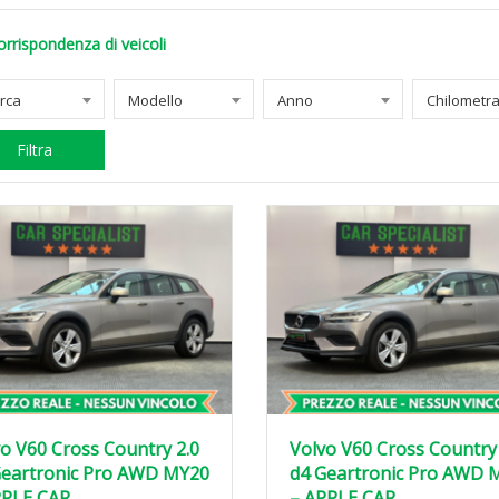
orrispondenza di veicoli
rca
Modello
Anno
Filtra
o V60 Cross Country 2.0
Volvo V60 Cross Country 
Geartronic Pro AWD MY20
d4 Geartronic Pro AWD 
PPLE CAR
– APPLE CAR