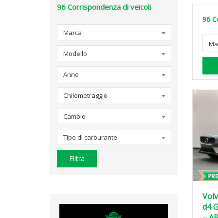
96
Corrispondenza di veicoli
96
C
Marca
Ma
Modello
Anno
Chilometraggio
Cambio
Tipo di carburante
Filtra
Volv
d4 
– A