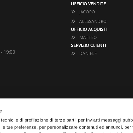
UFFICIO VENDITE
JACOPO
ALESSANDRO
UFFICIO ACQUISTI
MATTEO
SERVIZIO CLIENTI
 - 19:00
DANIELE
e
VUOI VENDERE LA TUA 
tecnici e di profilazione di terze parti, per inviarti messaggi pubbl
on le tue preferenze, per personalizzare contenuti ed annunci, per 
Vai Al Garage