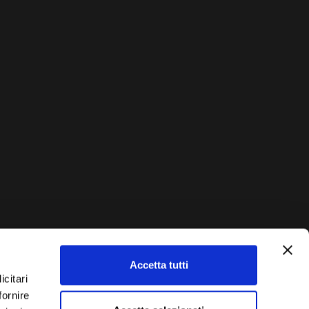
Accetta tutti
AUTO?
icitari
fornire
Vendi La Tua Auto