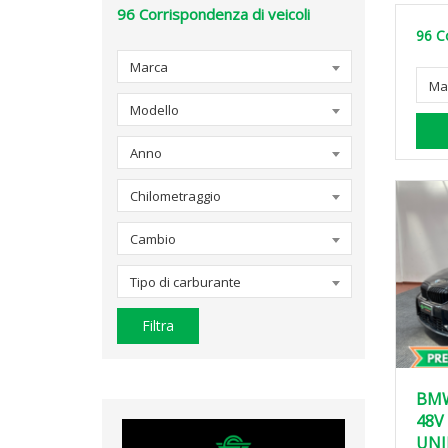
96
Corrispondenza di veicoli
96
C
Marca
Ma
Modello
Anno
Chilometraggio
Cambio
Tipo di carburante
Filtra
BMW
48V 
UNI