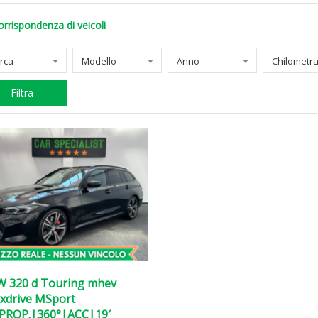
orrispondenza di veicoli
rca
Modello
Anno
Filtra
 320 d Touring mhev
xdrive MSport
PROP.|360°|ACC|19′