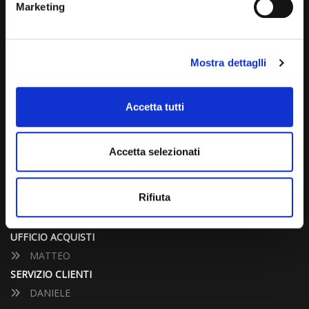
Marketing
info@carspecialist.eu
Dal Lunedì al Venerdì: 09:00 - 12:30 | 14:00 - 19:00
Mostra dettaglli
Sabato: 09:00 - 12:30
Domenica: chiuso
Accetta tutti
CONTATTA UN CONSULENTE
Accetta selezionati
UFFICIO VENDITE
JACOPO
Rifiuta
ALESSANDRO
UFFICIO ACQUISTI
MATTEO
SERVIZIO CLIENTI
DANIELE