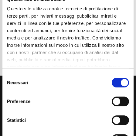
Chilometraggio
54000
Tipo Di Carburante
Elettrica/Diesel
Questo sito utilizza cookie tecnici e di profilazione di
Cambio
Automatico
terze parti, per inviarti messaggi pubblicitari mirati e
Normativa Euro
Euro 6d
servizi in linea con le tue preferenze, per personalizzare
contenuti ed annunci, per fornire funzionalità dei social
Dettaglio
media e per analizzare il nostro traffico. Condividiamo
inoltre informazioni sul modo in cui utilizza il nostro sito
con i nostri partner che si occupano di analisi dei dati
web, pubblicità e social media, i quali potrebbero
combinarle con altre informazioni che ha fornito loro o
che hanno raccolto dal suo utilizzo dei loro servizi. La
Consent
mera chiusura del banner non comporta l’accettazione
Necessari
Selection
dei cookie e atre tecnologie. Vedi la nostra
cookie
policy
.
Preferenze
Il consenso può essere espresso cliccando "Accetto
tutti” o selezionando le diverse categorie di cookies
Statistici
Via Giuditta Pasta 2, Como (CO) 22100
(+39) 031 431 3066