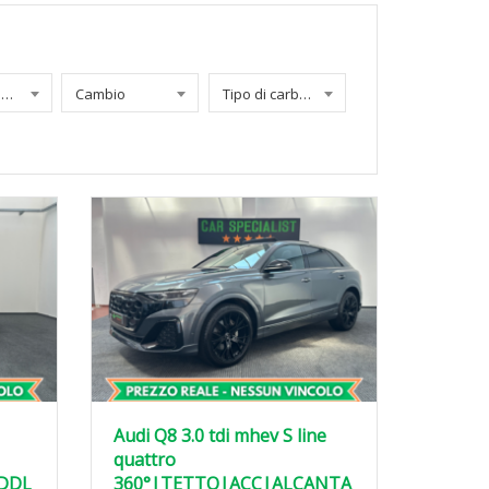
Chilometraggio
Cambio
Tipo di carburante
Audi Q8 3.0 tdi mhev S line
quattro
DDL
360°|TETTO|ACC|ALCANTA