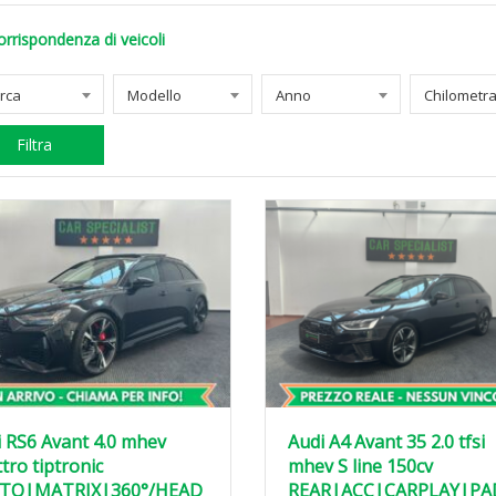
orrispondenza di veicoli
rca
Modello
Anno
Filtra
 RS6 Avant 4.0 mhev
Audi A4 Avant 35 2.0 tfsi
tro tiptronic
mhev S line 150cv
TO|MATRIX|360°/HEAD
REAR|ACC|CARPLAY|PA