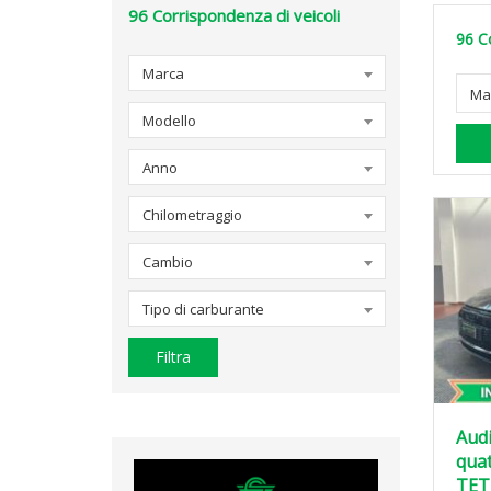
96
Corrispondenza di veicoli
96
C
Marca
Ma
Modello
Anno
Chilometraggio
Cambio
Tipo di carburante
Filtra
Audi
quat
TET