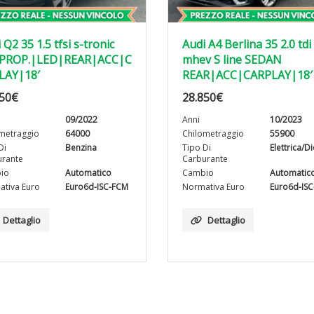
 Q2 35 1.5 tfsi s-tronic
Audi A4 Berlina 35 2.0 tdi
PROP.|LED|REAR|ACC|C
mhev S line SEDAN
LAY|18′
REAR|ACC|CARPLAY|18′
50
€
28.850
€
09/2022
Anni
10/2023
metraggio
64000
Chilometraggio
55900
Di
Benzina
Tipo Di
Elettrica/D
rante
Carburante
io
Automatico
Cambio
Automatic
tiva Euro
Euro6d-ISC-FCM
Normativa Euro
Euro6d-IS
Dettaglio
Dettaglio