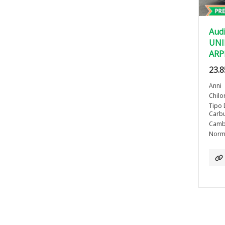
Audi
UNI
ARP
23.8
Anni
Chilo
Tipo 
Carbu
Camb
Norma