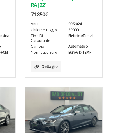
RA|22′
71.850
€
Anni
09/2024
Chilometraggio
29000
enzina
Tipo Di
Elettrica/Diesel
Carburante
o
Cambio
Automatico
C-FCM
Normativa Euro
Euro6 D TEMP
Dettaglio