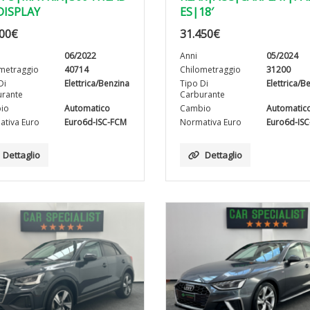
DISPLAY
ES|18′
00
€
31.450
€
06/2022
Anni
05/2024
metraggio
40714
Chilometraggio
31200
Di
Elettrica/Benzina
Tipo Di
Elettrica/B
rante
Carburante
io
Automatico
Cambio
Automatic
tiva Euro
Euro6d-ISC-FCM
Normativa Euro
Euro6d-IS
Dettaglio
Dettaglio