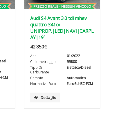
Audi S4 Avant 3.0 tdi mhev
quattro 341cv
UNIPROP.|LED|NAVI|CARPL
AY|19′
42.850
€
Anni
01/2022
iesel
Chilometraggio
99800
Tipo Di
Elettrica/Diesel
o
Carburante
C-FCM
Cambio
Automatico
Normativa Euro
Euro6d-ISC-FCM
Dettaglio