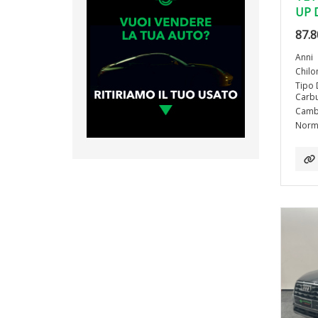
UP 
87.8
Anni
Chilo
Tipo 
Carbu
Camb
Norma