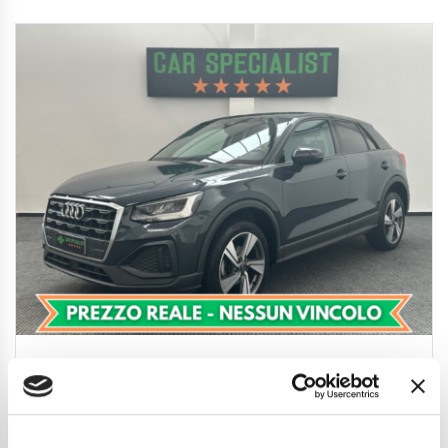
Audi Q2 35 1.5 tfsi s-tronic
UNIPROP.|LED|REAR|ACC|CARPLAY|18′
23.850
€