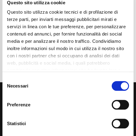
Anni
09/2022
Questo sito utilizza cookie
Chilometraggio
64000
Questo sito utilizza cookie tecnici e di profilazione di
Tipo Di Carburante
Benzina
Cambio
Automatico
terze parti, per inviarti messaggi pubblicitari mirati e
Normativa Euro
Euro6d-ISC-FCM
servizi in linea con le tue preferenze, per personalizzare
contenuti ed annunci, per fornire funzionalità dei social
Dettaglio
media e per analizzare il nostro traffico. Condividiamo
inoltre informazioni sul modo in cui utilizza il nostro sito
con i nostri partner che si occupano di analisi dei dati
web, pubblicità e social media, i quali potrebbero
combinarle con altre informazioni che ha fornito loro o
che hanno raccolto dal suo utilizzo dei loro servizi. La
Consent
mera chiusura del banner non comporta l’accettazione
Necessari
Selection
dei cookie e atre tecnologie. Vedi la nostra
cookie
policy
.
Preferenze
Il consenso può essere espresso cliccando "Accetto
tutti” o selezionando le diverse categorie di cookies
Statistici
Via Giuditta Pasta 2, Como (CO) 22100