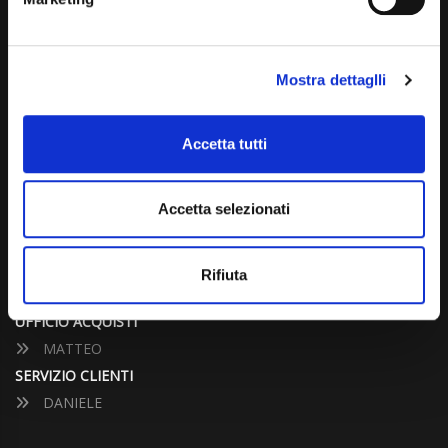
info@carspecialist.eu
Dal Lunedì al Venerdì: 09:00 - 12:30 | 14:00 - 19:00
Mostra dettaglli
Sabato: 09:00 - 12:30
Domenica: chiuso
Accetta tutti
CONTATTA UN CONSULENTE
Accetta selezionati
UFFICIO VENDITE
JACOPO
Rifiuta
ALESSANDRO
UFFICIO ACQUISTI
MATTEO
SERVIZIO CLIENTI
DANIELE