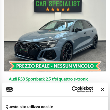
Audi RS3 Sportback 2.5 tfsi quattro s-tronic
BOLLO/SUPERBOLLO/TAGLIANDO PAGATI
51.850
€
Anni
02/2024
Chilometraggio
19350
Questo sito utilizza cookie
Tipo Di Carburante
Benzina