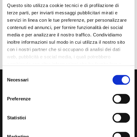
Questo sito utilizza cookie tecnici e di profilazione di
Cambio
Automatico
Normativa Euro
Euro6d-ISC-FCM
terze parti, per inviarti messaggi pubblicitari mirati e
servizi in linea con le tue preferenze, per personalizzare
Dettaglio
contenuti ed annunci, per fornire funzionalità dei social
media e per analizzare il nostro traffico. Condividiamo
inoltre informazioni sul modo in cui utilizza il nostro sito
con i nostri partner che si occupano di analisi dei dati
web, pubblicità e social media, i quali potrebbero
combinarle con altre informazioni che ha fornito loro o
che hanno raccolto dal suo utilizzo dei loro servizi. La
Consent
mera chiusura del banner non comporta l’accettazione
Necessari
Selection
dei cookie e atre tecnologie. Vedi la nostra
cookie
policy
.
Preferenze
Il consenso può essere espresso cliccando "Accetto
tutti” o selezionando le diverse categorie di cookies
Via Giuditta Pasta 2, Como (CO) 22100
Statistici
(+39) 031 431 3066
Marketing