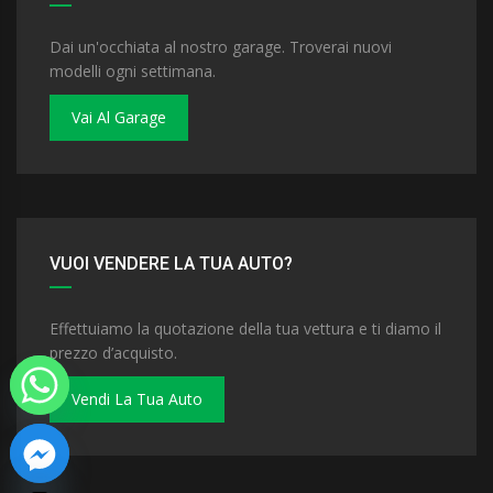
Dai un'occhiata al nostro garage. Troverai nuovi
modelli ogni settimana.
Vai Al Garage
VUOI VENDERE LA TUA AUTO?
Effettuiamo la quotazione della tua vettura e ti diamo il
prezzo d’acquisto.
Vendi La Tua Auto
 chaty