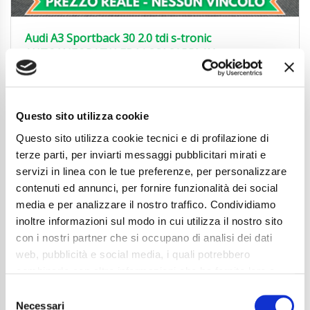
Audi A3 Sportback 30 2.0 tdi s-tronic
AUTO|NEOPAT|LED|ACC|CARPLAY
25.850
€
Anni
03/2024
Chilometraggio
30700
Questo sito utilizza cookie
Tipo Di Carburante
Diesel
Questo sito utilizza cookie tecnici e di profilazione di
Cambio
Automatico
Normativa Euro
Euro6d-ISC-FCM
terze parti, per inviarti messaggi pubblicitari mirati e
servizi in linea con le tue preferenze, per personalizzare
Dettaglio
contenuti ed annunci, per fornire funzionalità dei social
media e per analizzare il nostro traffico. Condividiamo
inoltre informazioni sul modo in cui utilizza il nostro sito
con i nostri partner che si occupano di analisi dei dati
web, pubblicità e social media, i quali potrebbero
combinarle con altre informazioni che ha fornito loro o
che hanno raccolto dal suo utilizzo dei loro servizi. La
Consent
mera chiusura del banner non comporta l’accettazione
Necessari
Selection