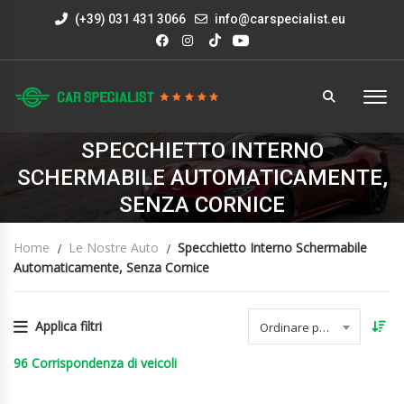
(+39) 031 431 3066
info@carspecialist.eu
SPECCHIETTO INTERNO
SCHERMABILE AUTOMATICAMENTE,
SENZA CORNICE
Home
Le Nostre Auto
Specchietto Interno Schermabile
Automaticamente, Senza Cornice
Applica filtri
Ordinare per data
96
Corrispondenza di veicoli