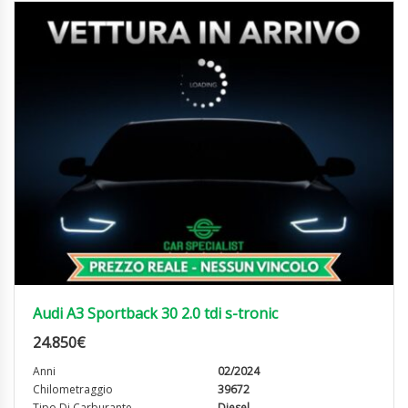
Audi A3 Sportback 30 2.0 tdi s-tronic
24.850
€
Anni
02/2024
Chilometraggio
39672
Tipo Di Carburante
Diesel