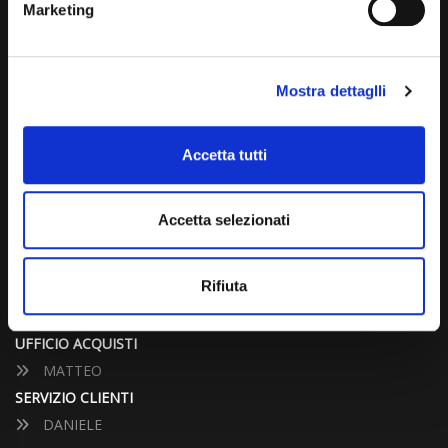
Marketing
info@carspecialist.eu
Dal Lunedì al Venerdì: 09:00 - 12:30 | 14:00 - 19:00
Mostra dettaglli
Sabato: 09:00 - 12:30
Domenica: chiuso
Accetta tutti
CONTATTA UN CONSULENTE
Accetta selezionati
UFFICIO VENDITE
JACOPO
Rifiuta
ALESSANDRO
UFFICIO ACQUISTI
MATTEO
SERVIZIO CLIENTI
DANIELE