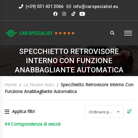
(+39) 031 431 3066
info@carspecialist.eu
SPECCHIETTO RETROVISORE
INTERNO CON FUNZIONE
ANABBAGLIANTE AUTOMATICA
Home
Le Nostre Auto
Specchietto Retrovisore Interno Con
Funzione Anabbagliante Automatica
Applica filtri
Ordinare per data
94
Corrispondenza di veicoli