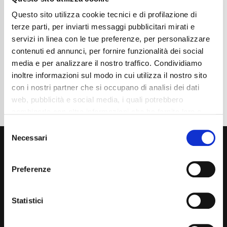
Chilometraggio
54000
Tipo Di Carburante
Elettrica/Diesel
Questo sito utilizza cookie tecnici e di profilazione di
Cambio
Automatico
terze parti, per inviarti messaggi pubblicitari mirati e
Normativa Euro
Euro 6d
servizi in linea con le tue preferenze, per personalizzare
contenuti ed annunci, per fornire funzionalità dei social
Dettaglio
media e per analizzare il nostro traffico. Condividiamo
inoltre informazioni sul modo in cui utilizza il nostro sito
con i nostri partner che si occupano di analisi dei dati
web, pubblicità e social media, i quali potrebbero
combinarle con altre informazioni che ha fornito loro o
che hanno raccolto dal suo utilizzo dei loro servizi. La
Consent
mera chiusura del banner non comporta l’accettazione
Necessari
Selection
dei cookie e atre tecnologie. Vedi la nostra
cookie
policy
.
Preferenze
Il consenso può essere espresso cliccando "Accetto
tutti” o selezionando le diverse categorie di cookies
Statistici
Via Giuditta Pasta 2, Como (CO) 22100
(+39) 031 431 3066