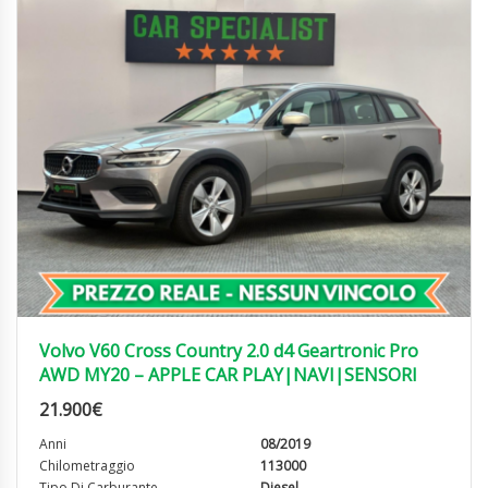
Volvo V60 Cross Country 2.0 d4 Geartronic Pro
AWD MY20 – APPLE CAR PLAY|NAVI|SENSORI
21.900
€
Anni
08/2019
Chilometraggio
113000
Tipo Di Carburante
Diesel