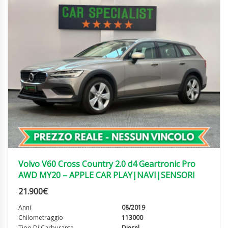
Volvo V60 Cross Country 2.0 d4 Geartronic Pro
AWD MY20 – APPLE CAR PLAY|NAVI|SENSORI
21.900
€
Anni
08/2019
Chilometraggio
113000
Tipo Di Carburante
Diesel