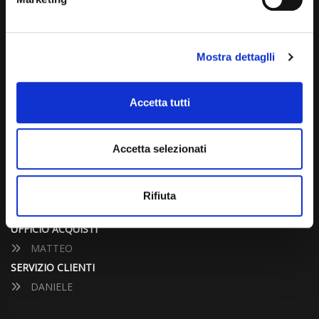
info@carspecialist.eu
Dal Lunedì al Venerdì: 09:00 - 12:30 | 14:00 - 19:00
Mostra dettaglli
Sabato: 09:00 - 12:30
Domenica: chiuso
Accetta tutti
CONTATTA UN CONSULENTE
Accetta selezionati
UFFICIO VENDITE
JACOPO
Rifiuta
ALESSANDRO
UFFICIO ACQUISTI
MATTEO
SERVIZIO CLIENTI
DANIELE