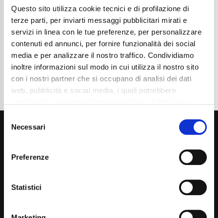
Questo sito utilizza cookie tecnici e di profilazione di
Cambio
Manuale
Normativa Euro
Euro6 D TEMP
terze parti, per inviarti messaggi pubblicitari mirati e
servizi in linea con le tue preferenze, per personalizzare
Dettaglio
contenuti ed annunci, per fornire funzionalità dei social
media e per analizzare il nostro traffico. Condividiamo
inoltre informazioni sul modo in cui utilizza il nostro sito
con i nostri partner che si occupano di analisi dei dati
web, pubblicità e social media, i quali potrebbero
combinarle con altre informazioni che ha fornito loro o
che hanno raccolto dal suo utilizzo dei loro servizi. La
Consent
mera chiusura del banner non comporta l’accettazione
Necessari
Selection
dei cookie e atre tecnologie. Vedi la nostra
cookie
policy
.
Preferenze
Il consenso può essere espresso cliccando "Accetto
tutti” o selezionando le diverse categorie di cookies
Via Giuditta Pasta 2, Como (CO) 22100
Statistici
(+39) 031 431 3066
Marketing