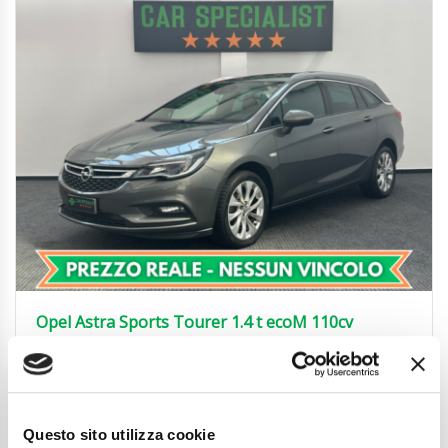
Opel Astra Sports Tourer 1.4 t ecoM 110cv
CARPLAY|TAGLIANDI|NAVI|PRIVACY
7.850
€
Anni
11/2018
Chilometraggio
128500
Questo sito utilizza cookie
Tipo Di Carburante
Metano