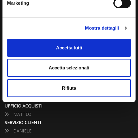
Marketing
info@carspecialist.eu
Dal Lunedì al Venerdì: 09:00 - 12:30 | 14:00 - 19:00
Mostra dettaglli
Sabato: 09:00 - 12:30
Domenica: chiuso
Accetta tutti
CONTATTA UN CONSULENTE
Accetta selezionati
UFFICIO VENDITE
JACOPO
Rifiuta
ALESSANDRO
UFFICIO ACQUISTI
MATTEO
SERVIZIO CLIENTI
DANIELE