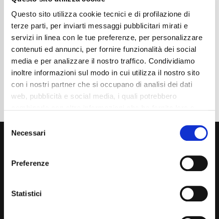
Chilometraggio
128500
Tipo Di Carburante
Metano
Questo sito utilizza cookie tecnici e di profilazione di
Cambio
Manuale
terze parti, per inviarti messaggi pubblicitari mirati e
Normativa Euro
Euro6 D TEMP
servizi in linea con le tue preferenze, per personalizzare
contenuti ed annunci, per fornire funzionalità dei social
Dettaglio
media e per analizzare il nostro traffico. Condividiamo
inoltre informazioni sul modo in cui utilizza il nostro sito
con i nostri partner che si occupano di analisi dei dati
web, pubblicità e social media, i quali potrebbero
combinarle con altre informazioni che ha fornito loro o
che hanno raccolto dal suo utilizzo dei loro servizi. La
Consent
mera chiusura del banner non comporta l’accettazione
Necessari
Selection
dei cookie e atre tecnologie. Vedi la nostra
cookie
policy
.
Preferenze
Il consenso può essere espresso cliccando "Accetto
tutti” o selezionando le diverse categorie di cookies
Statistici
Via Giuditta Pasta 2, Como (CO) 22100
(+39) 031 431 3066