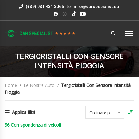
(+39) 031 431 3066
info@carspecialist.eu
TERGICRISTALLI CON SENSORE
INTENSITÀ PIOGGIA
Home
Le Nostre Auto
Tergicristalli Con Sensore Intensità
Pioggia
Applica filtri
Ordinare per data
96
Corrispondenza di veicoli