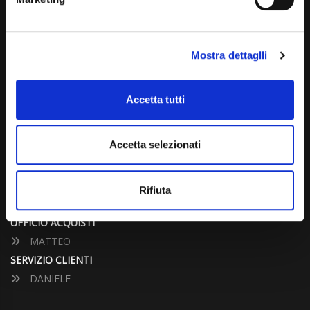
info@carspecialist.eu
Dal Lunedì al Venerdì: 09:00 - 12:30 | 14:00 - 19:00
Mostra dettaglli
Sabato: 09:00 - 12:30
Domenica: chiuso
Accetta tutti
CONTATTA UN CONSULENTE
Accetta selezionati
UFFICIO VENDITE
JACOPO
Rifiuta
ALESSANDRO
UFFICIO ACQUISTI
MATTEO
SERVIZIO CLIENTI
DANIELE