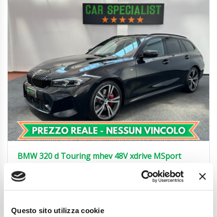
BMW 320 d Touring mhev 48V xdrive MSport
UNIPROP.|360°|ACC|19′
38.850
€
Anni
02/2024
Chilometraggio
54000
Questo sito utilizza cookie
Tipo Di Carburante
Elettrica/Diesel