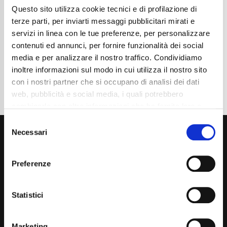
Questo sito utilizza cookie tecnici e di profilazione di
Cambio
Automatico
Normativa Euro
Euro 6d
terze parti, per inviarti messaggi pubblicitari mirati e
servizi in linea con le tue preferenze, per personalizzare
Dettaglio
contenuti ed annunci, per fornire funzionalità dei social
media e per analizzare il nostro traffico. Condividiamo
inoltre informazioni sul modo in cui utilizza il nostro sito
con i nostri partner che si occupano di analisi dei dati
web, pubblicità e social media, i quali potrebbero
combinarle con altre informazioni che ha fornito loro o
che hanno raccolto dal suo utilizzo dei loro servizi. La
Consent
mera chiusura del banner non comporta l’accettazione
Necessari
Selection
dei cookie e atre tecnologie. Vedi la nostra
cookie
policy
.
Preferenze
Il consenso può essere espresso cliccando "Accetto
tutti” o selezionando le diverse categorie di cookies
Via Giuditta Pasta 2, Como (CO) 22100
Statistici
(+39) 031 431 3066
Marketing