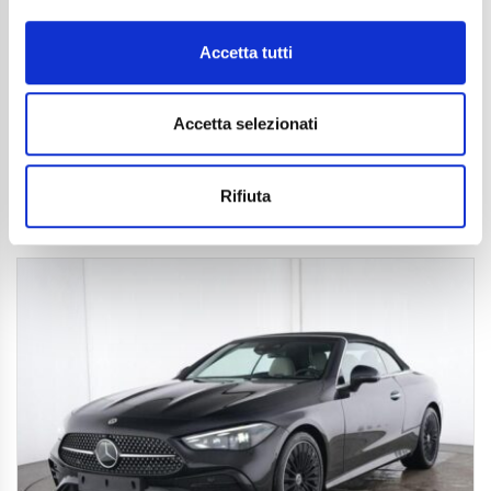
35.990
€
Anni
01/2025
Accetta tutti
Chilometraggio
24854
Tipo Di Carburante
Benzina
Cambio
Sequenziale
Accetta selezionati
Normativa Euro
Euro 6d
Dettaglio
Rifiuta