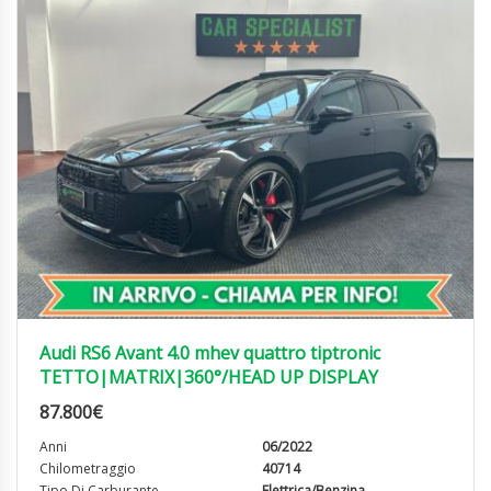
Audi RS6 Avant 4.0 mhev quattro tiptronic
TETTO|MATRIX|360°/HEAD UP DISPLAY
87.800
€
Anni
06/2022
Chilometraggio
40714
Tipo Di Carburante
Elettrica/Benzina