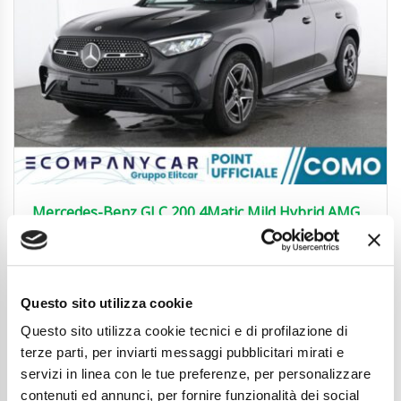
Mercedes-Benz GLC 200 4Matic Mild Hybrid AMG
Line Advanced Plus
54.990
€
Anni
03/2025
Questo sito utilizza cookie
Chilometraggio
24848
Tipo Di Carburante
Elettrica/Benzina
Questo sito utilizza cookie tecnici e di profilazione di
Cambio
Automatico
terze parti, per inviarti messaggi pubblicitari mirati e
Normativa Euro
Euro 6d
servizi in linea con le tue preferenze, per personalizzare
contenuti ed annunci, per fornire funzionalità dei social