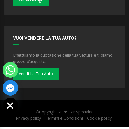
VUOI VENDERE LA TUA AUTO?
Effettuiamo la quotazione della tua vettura e ti diamo il
prezzo d’acquisto.
Vendi La Tua Auto
 chaty
©Copyright 2026
Car Specialist
Privacy policy
Termini e Condizioni
Cookie policy