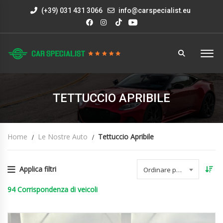
(+39) 031 431 3066
info@carspecialist.eu
TETTUCCIO APRIBILE
Home
Le Nostre Auto
Tettuccio Apribile
Applica filtri
Ordinare per data
94
Corrispondenza di veicoli