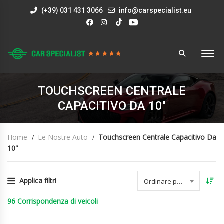
(+39) 031 431 3066
info@carspecialist.eu
TOUCHSCREEN CENTRALE
CAPACITIVO DA 10''
Home
Le Nostre Auto
Touchscreen Centrale Capacitivo Da
10''
Applica filtri
Ordinare per data
96
Corrispondenza di veicoli