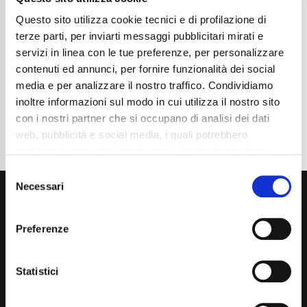
Chilometraggio
25400
Tipo Di Carburante
Elettrica/Benzina
Questo sito utilizza cookie tecnici e di profilazione di
Cambio
Automatico
terze parti, per inviarti messaggi pubblicitari mirati e
Normativa Euro
Euro6e
servizi in linea con le tue preferenze, per personalizzare
contenuti ed annunci, per fornire funzionalità dei social
Dettaglio
media e per analizzare il nostro traffico. Condividiamo
inoltre informazioni sul modo in cui utilizza il nostro sito
con i nostri partner che si occupano di analisi dei dati
web, pubblicità e social media, i quali potrebbero
combinarle con altre informazioni che ha fornito loro o
che hanno raccolto dal suo utilizzo dei loro servizi. La
Consent
mera chiusura del banner non comporta l’accettazione
Necessari
Selection
dei cookie e atre tecnologie. Vedi la nostra
cookie
policy
.
Preferenze
Il consenso può essere espresso cliccando "Accetto
tutti” o selezionando le diverse categorie di cookies
Statistici
Via Giuditta Pasta 2, Como (CO) 22100
(+39) 031 431 3066