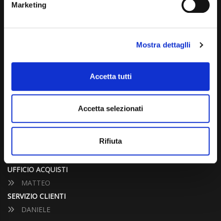
Marketing
info@carspecialist.eu
Dal Lunedì al Venerdì: 09:00 - 12:30 | 14:00 - 19:00
Mostra dettaglli
Sabato: 09:00 - 12:30
Domenica: chiuso
Accetta tutti
CONTATTA UN CONSULENTE
Accetta selezionati
UFFICIO VENDITE
JACOPO
Rifiuta
ALESSANDRO
UFFICIO ACQUISTI
MATTEO
SERVIZIO CLIENTI
DANIELE