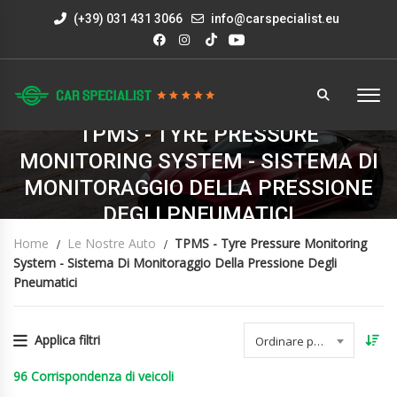
(+39) 031 431 3066
info@carspecialist.eu
TPMS - TYRE PRESSURE
MONITORING SYSTEM - SISTEMA DI
MONITORAGGIO DELLA PRESSIONE
DEGLI PNEUMATICI
Home
Le Nostre Auto
TPMS - Tyre Pressure Monitoring
System - Sistema Di Monitoraggio Della Pressione Degli
Pneumatici
Applica filtri
Ordinare per data
96
Corrispondenza di veicoli