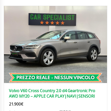
Volvo V60 Cross Country 2.0 d4 Geartronic Pro
AWD MY20 – APPLE CAR PLAY|NAVI|SENSORI
21.900
€