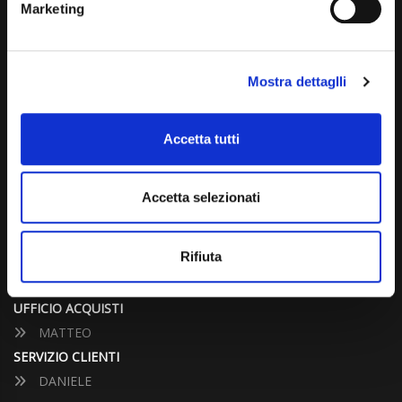
Marketing
info@carspecialist.eu
Dal Lunedì al Venerdì: 09:00 - 12:30 | 14:00 - 19:00
Mostra dettaglli
Sabato: 09:00 - 12:30
Domenica: chiuso
Accetta tutti
CONTATTA UN CONSULENTE
Accetta selezionati
UFFICIO VENDITE
JACOPO
Rifiuta
ALESSANDRO
UFFICIO ACQUISTI
MATTEO
SERVIZIO CLIENTI
DANIELE