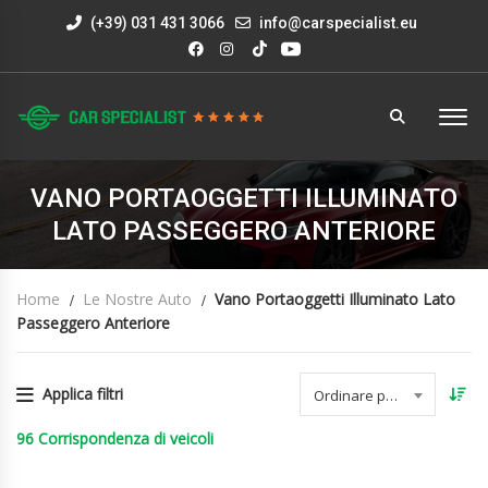
(+39) 031 431 3066
info@carspecialist.eu
VANO PORTAOGGETTI ILLUMINATO
LATO PASSEGGERO ANTERIORE
Home
Le Nostre Auto
Vano Portaoggetti Illuminato Lato
Passeggero Anteriore
Applica filtri
Ordinare per data
96
Corrispondenza di veicoli