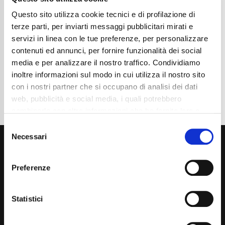
Chilometraggio
54000
Tipo Di Carburante
Elettrica/Diesel
Questo sito utilizza cookie tecnici e di profilazione di
Cambio
Automatico
terze parti, per inviarti messaggi pubblicitari mirati e
Normativa Euro
Euro 6d
servizi in linea con le tue preferenze, per personalizzare
contenuti ed annunci, per fornire funzionalità dei social
Dettaglio
media e per analizzare il nostro traffico. Condividiamo
inoltre informazioni sul modo in cui utilizza il nostro sito
con i nostri partner che si occupano di analisi dei dati
web, pubblicità e social media, i quali potrebbero
combinarle con altre informazioni che ha fornito loro o
che hanno raccolto dal suo utilizzo dei loro servizi. La
Consent
mera chiusura del banner non comporta l’accettazione
Necessari
Selection
dei cookie e atre tecnologie. Vedi la nostra
cookie
policy
.
Preferenze
Il consenso può essere espresso cliccando "Accetto
tutti” o selezionando le diverse categorie di cookies
Statistici
Via Giuditta Pasta 2, Como (CO) 22100
(+39) 031 431 3066