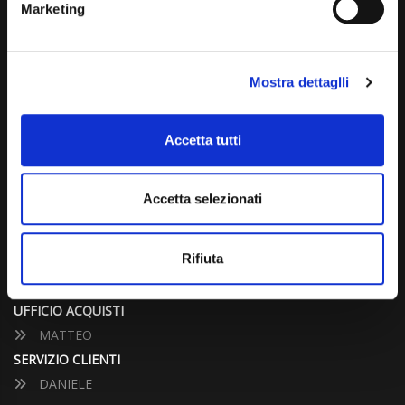
Marketing
info@carspecialist.eu
Dal Lunedì al Venerdì: 09:00 - 12:30 | 14:00 - 19:00
Mostra dettaglli
Sabato: 09:00 - 12:30
Domenica: chiuso
Accetta tutti
CONTATTA UN CONSULENTE
Accetta selezionati
UFFICIO VENDITE
JACOPO
Rifiuta
ALESSANDRO
UFFICIO ACQUISTI
MATTEO
SERVIZIO CLIENTI
DANIELE