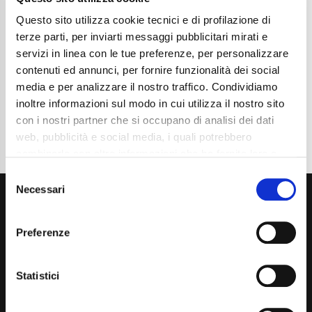
Chilometraggio
25400
Tipo Di Carburante
Elettrica/Benzina
Questo sito utilizza cookie tecnici e di profilazione di
Cambio
Automatico
terze parti, per inviarti messaggi pubblicitari mirati e
Normativa Euro
Euro6e
servizi in linea con le tue preferenze, per personalizzare
contenuti ed annunci, per fornire funzionalità dei social
Dettaglio
media e per analizzare il nostro traffico. Condividiamo
inoltre informazioni sul modo in cui utilizza il nostro sito
con i nostri partner che si occupano di analisi dei dati
web, pubblicità e social media, i quali potrebbero
combinarle con altre informazioni che ha fornito loro o
che hanno raccolto dal suo utilizzo dei loro servizi. La
Consent
mera chiusura del banner non comporta l’accettazione
Necessari
Selection
dei cookie e atre tecnologie. Vedi la nostra
cookie
policy
.
Preferenze
Il consenso può essere espresso cliccando "Accetto
tutti” o selezionando le diverse categorie di cookies
Statistici
Via Giuditta Pasta 2, Como (CO) 22100
(+39) 031 431 3066