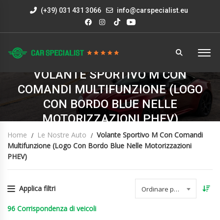
(+39) 031 431 3066
info@carspecialist.eu
VOLANTE SPORTIVO M CON
COMANDI MULTIFUNZIONE (LOGO
CON BORDO BLUE NELLE
MOTORIZZAZIONI PHEV)
Home
Le Nostre Auto
Volante Sportivo M Con Comandi
Multifunzione (logo Con Bordo Blue Nelle Motorizzazioni
PHEV)
Applica filtri
Ordinare per data
96
Corrispondenza di veicoli