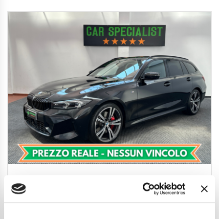
BMW 320 d Touring mhev 48V xdrive MSport
UNIPROP.|360°|ACC|19′
38.850
€