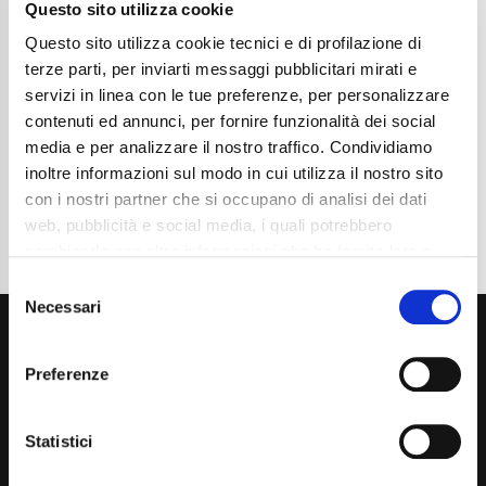
Anni
02/2024
Questo sito utilizza cookie
Chilometraggio
54000
Questo sito utilizza cookie tecnici e di profilazione di
Tipo Di Carburante
Elettrica/Diesel
Cambio
Automatico
terze parti, per inviarti messaggi pubblicitari mirati e
Normativa Euro
Euro 6d
servizi in linea con le tue preferenze, per personalizzare
contenuti ed annunci, per fornire funzionalità dei social
Dettaglio
media e per analizzare il nostro traffico. Condividiamo
inoltre informazioni sul modo in cui utilizza il nostro sito
con i nostri partner che si occupano di analisi dei dati
web, pubblicità e social media, i quali potrebbero
combinarle con altre informazioni che ha fornito loro o
che hanno raccolto dal suo utilizzo dei loro servizi. La
Consent
mera chiusura del banner non comporta l’accettazione
Necessari
Selection
dei cookie e atre tecnologie. Vedi la nostra
cookie
policy
.
Preferenze
Il consenso può essere espresso cliccando "Accetto
tutti” o selezionando le diverse categorie di cookies
Statistici
Via Giuditta Pasta 2, Como (CO) 22100