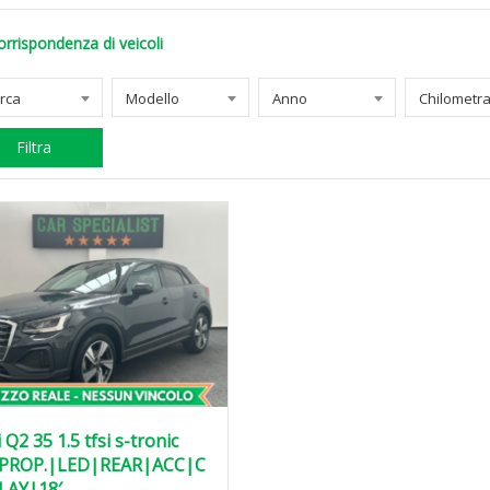
orrispondenza di veicoli
rca
Modello
Anno
Filtra
 Q2 35 1.5 tfsi s-tronic
PROP.|LED|REAR|ACC|C
LAY|18′