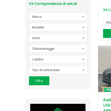
94
Corrispondenza di veicoli
94
C
Marca
Ma
Modello
Anno
Chilometraggio
Cambio
Tipo di carburante
Filtra
Audi
UNI
ARP