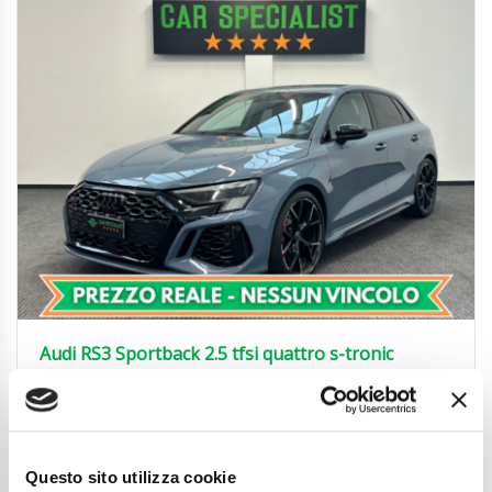
Audi RS3 Sportback 2.5 tfsi quattro s-tronic
BOLLO/SUPERBOLLO/TAGLIANDO PAGATI
51.850
€
Anni
02/2024
Chilometraggio
19350
Questo sito utilizza cookie
Tipo Di Carburante
Benzina