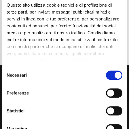
Questo sito utilizza cookie tecnici e di profilazione di
Cambio
Automatico
Normativa Euro
Euro6d-ISC-FCM
terze parti, per inviarti messaggi pubblicitari mirati e
servizi in linea con le tue preferenze, per personalizzare
Dettaglio
contenuti ed annunci, per fornire funzionalità dei social
media e per analizzare il nostro traffico. Condividiamo
inoltre informazioni sul modo in cui utilizza il nostro sito
con i nostri partner che si occupano di analisi dei dati
web, pubblicità e social media, i quali potrebbero
combinarle con altre informazioni che ha fornito loro o
che hanno raccolto dal suo utilizzo dei loro servizi. La
Consent
mera chiusura del banner non comporta l’accettazione
Necessari
Selection
dei cookie e atre tecnologie. Vedi la nostra
cookie
policy
.
Preferenze
Il consenso può essere espresso cliccando "Accetto
tutti” o selezionando le diverse categorie di cookies
Via Giuditta Pasta 2, Como (CO) 22100
Statistici
(+39) 031 431 3066
Marketing