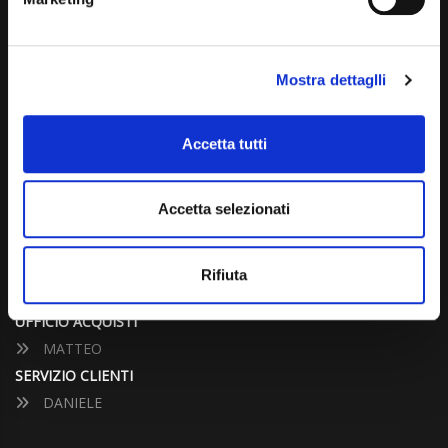
info@carspecialist.eu
Dal Lunedì al Venerdì: 09:00 - 12:30 | 14:00 - 19:00
Mostra dettaglli
Sabato: 09:00 - 12:30
Domenica: chiuso
Accetta tutti
CONTATTA UN CONSULENTE
Accetta selezionati
UFFICIO VENDITE
JACOPO
Rifiuta
ALESSANDRO
UFFICIO ACQUISTI
MATTEO
SERVIZIO CLIENTI
DANIELE