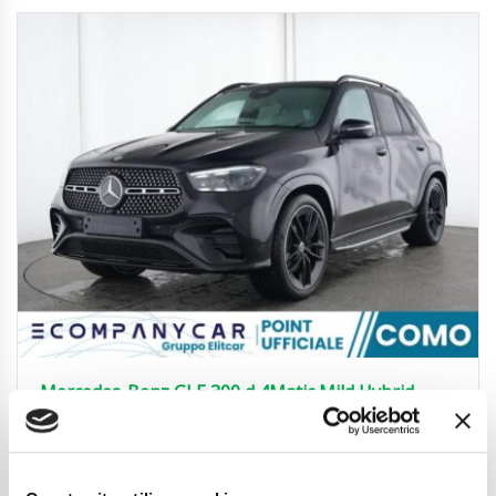
Mercedes-Benz GLE 300 d 4Matic Mild Hybrid
AMG Line Advanced Plus
94.990
€
Anni
11/2024