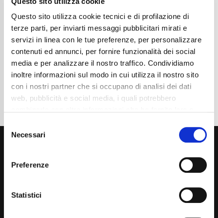
Questo sito utilizza cookie
Chilometraggio
14388
Tipo Di Carburante
Elettrica/Diesel
Questo sito utilizza cookie tecnici e di profilazione di
Cambio
Automatico
terze parti, per inviarti messaggi pubblicitari mirati e
Normativa Euro
Euro 6d
servizi in linea con le tue preferenze, per personalizzare
contenuti ed annunci, per fornire funzionalità dei social
Dettaglio
media e per analizzare il nostro traffico. Condividiamo
inoltre informazioni sul modo in cui utilizza il nostro sito
con i nostri partner che si occupano di analisi dei dati
web, pubblicità e social media, i quali potrebbero
combinarle con altre informazioni che ha fornito loro o
che hanno raccolto dal suo utilizzo dei loro servizi. La
Consent
mera chiusura del banner non comporta l’accettazione
Necessari
Selection
dei cookie e atre tecnologie. Vedi la nostra
cookie
policy
.
Preferenze
Il consenso può essere espresso cliccando "Accetto
tutti” o selezionando le diverse categorie di cookies
Statistici
Via Giuditta Pasta 2, Como (CO) 22100