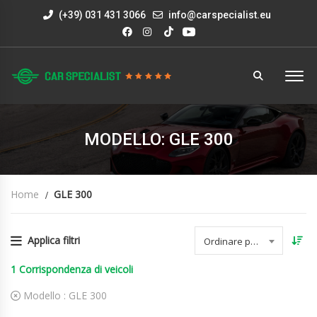
(+39) 031 431 3066
info@carspecialist.eu
MODELLO: GLE 300
Home
GLE 300
Applica filtri
Ordinare per data
1
Corrispondenza di veicoli
Modello :
GLE 300