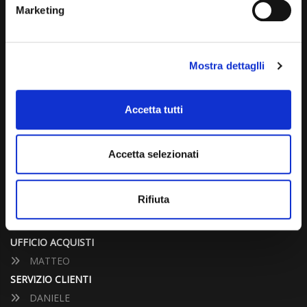
(+39) 031 431 3066
Marketing
info@carspecialist.eu
Dal Lunedì al Venerdì: 09:00 - 12:30 | 14:00 - 19:00
Mostra dettaglli
Sabato: 09:00 - 12:30
Domenica: chiuso
Accetta tutti
CONTATTA UN CONSULENTE
Accetta selezionati
UFFICIO VENDITE
Rifiuta
JACOPO
ALESSANDRO
UFFICIO ACQUISTI
MATTEO
SERVIZIO CLIENTI
DANIELE